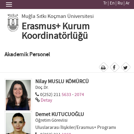
Tr
|
En
|
Ru
|
Ar
Muğla Sıtkı Koçman Üniversitesi
Erasmus+ Kurum
Koordinatörlüğü
Akademik Personel
Nilay MUSLU KÖMÜRCÜ
Doç.Dr.
0(252) 211
5633
-
2074
Detay
Demet KUTUCUOĞLU
Öğretim Görevlisi
Uluslararası İlişkiler/Erasmus+ Programı