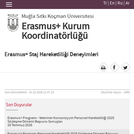
Tr
|
En
|
Ru
|
Ar
Muğla Sıtkı Koçman Üniversitesi
Erasmus+ Kurum
Koordinatörlüğü
Erasmus+ Staj Hareketliliği Deneyimleri
Son Güncelleme : 14.10.2016 11:47:24
Okunma Sayısı : 1490
Son Duyurular
Erasmus+ Programı - Veteriner Konsorsiyum Personel Hareketliliği 2025
Sözleşme Dönemi Başvuru Sonuçları
20 Temmuz 2026