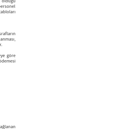
ı olduğu
personel
tabloları
rafların
lanması,
r.
eye göre
 ödemesi
ağlanan