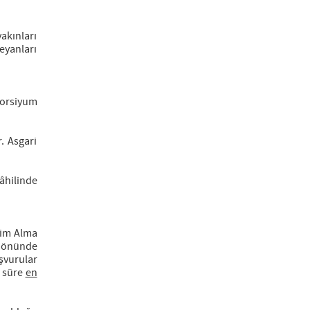
akınları
eyanları
sorsiyum
. Asgari
âhilinde
tim Alma
z önünde
vurular
i süre
en