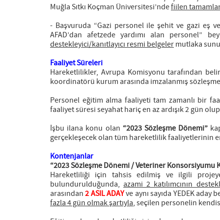
Muğla Sıtkı Koçman Üniversitesi’nde
fiilen tamamla
­- Başvuruda “Gazi personel ile şehit ve gazi eş v
AFAD’dan afetzede yardımı alan personel” beya
destekleyici/kanıtlayıcı resmi belgeler
mutlaka sunu
Faaliyet Süreleri
Hareketlilikler, Avrupa Komisyonu tarafından beli
koordinatörü kurum arasında imzalanmış sözleşmede 
Personel eğitim alma faaliyeti tam zamanlı bir faal
faaliyet süresi seyahat hariç en az ardışık 2 gün olu
İşbu ilana konu olan
“2023 Sözleşme Dönemi”
ka
gerçekleşecek olan tüm hareketlilik faaliyetlerinin 
Kontenjanlar
“2023 Sözleşme Dönemi / Veteriner Konsorsiyumu KA
Hareketliliği için tahsis edilmiş ve ilgili pro
bulundurulduğunda,
azami 2 katılımcının destek
arasından
2 ASIL ADAY
ve aynı sayıda YEDEK aday beli
fazla 4 gün olmak şartıyla
, seçilen personelin kendi