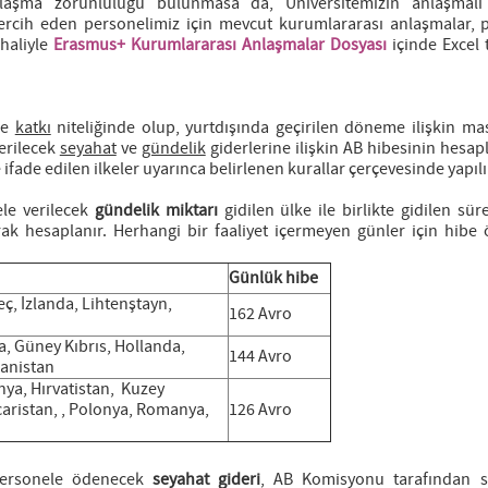
anlaşma zorunluluğu bulunmasa da, Üniversitemizin anlaşmal
ercih eden personelimiz için mevcut kurumlararası anlaşmalar, 
 haliyle
Erasmus+ Kurumlararası Anlaşmalar Dosyası
içinde Excel 
be
katkı
niteliğinde olup, yurtdışında geçirilen döneme ilişkin mas
erilecek
seyahat
ve
gündelik
giderlerine ilişkin AB hibesinin hesap
de edilen ilkeler uyarınca belirlenen kurallar çerçevesinde yapılı
ele verilecek
gündelik miktarı
gidilen ülke ile birlikte gidilen sür
arak hesaplanır. Herhangi bir faaliyet içermeyen günler için hibe
Günlük hibe
eç, İzlanda, Lihtenştayn,
162 Avro
a, Güney Kıbrıs, Hollanda,
144 Avro
nanistan
nya, Hırvatistan, Kuzey
aristan, , Polonya, Romanya,
126 Avro
n personele ödenecek
seyahat gideri
, AB Komisyonu tarafından s