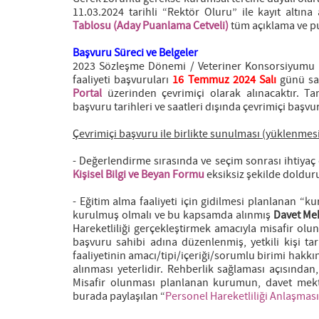
11.03.2024 tarihli “Rektör Oluru” ile kayıt altın
Tablosu (Aday Puanlama Cetveli)
tüm açıklama ve p
Başvuru Süreci ve Belgeler
2023 Sözleşme Dönemi / Veteriner Konsorsiyumu KA
faaliyeti başvuruları
16 Temmuz 2024 Salı
günü sa
Portal
üzerinden çevrimiçi olarak alınacaktır. 
başvuru tarihleri ve saatleri dışında çevrimiçi b
Çevrimiçi başvuru ile birlikte sunulması (yüklenmes
- Değerlendirme sırasında ve seçim sonrası ihtiyaç
Kişisel Bilgi ve Beyan Formu
eksiksiz şekilde doldur
- Eğitim alma faaliyeti için gidilmesi planlanan “
kurulmuş olmalı ve bu kapsamda alınmış
Davet Me
Hareketliliği gerçekleştirmek amacıyla misafir ol
başvuru sahibi adına düzenlenmiş, yetkili kişi
faaliyetinin amacı/tipi/içeriği/sorumlu birimi hakk
alınması yeterlidir. Rehberlik sağlaması açısından
Misafir olunması planlanan kurumun, davet mek
burada paylaşılan “
Personel Hareketliliği Anlaşması