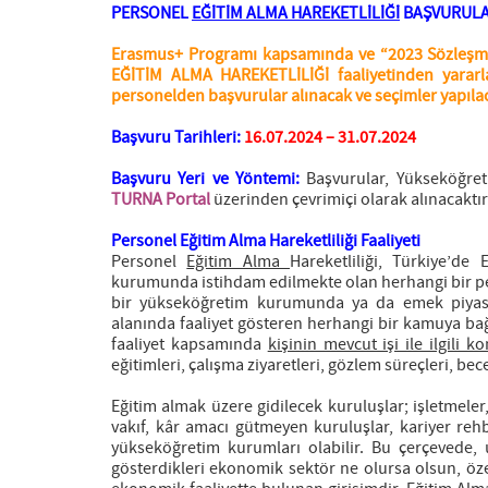
PERSONEL
EĞİTİM ALMA HAREKETLİLİĞİ
BAŞVURULA
Erasmus+ Programı kapsamında ve “2023 Sözleşme
EĞİTİM ALMA HAREKETLİLİĞİ
faaliyetinden yarar
personelden başvurular alınacak ve seçimler yapılac
Başvuru Tarihleri:
16.07.2024 – 31.07.2024
Başvuru Yeri ve Yöntemi:
Başvurular, Yükseköğret
TURNA Portal
üzerinden çevrimiçi olarak alınacaktır
Personel Eğitim Alma Hareketliliği Faaliyeti
Personel
Eğitim Alma
Hareketliliği, Türkiye’d
kurumunda istihdam edilmekte olan herhangi bir pe
bir yükseköğretim kurumunda ya da emek piyasası
alanında faaliyet gösteren herhangi bir kamuya bağl
faaliyet kapsamında
kişinin mevcut işi ile ilgili k
eğitimleri, çalışma ziyaretleri, gözlem süreçleri, be
Eğitim almak üzere gidilecek kuruluşlar; işletmeler, 
vakıf, kâr amacı gütmeyen kuruluşlar, kariyer rehb
yükseköğretim kurumları olabilir. Bu çerçevede, u
gösterdikleri ekonomik sektör ne olursa olsun, öz