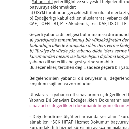
-
Yabancı dil
yeterliliğini ve seviyesini belgelendirm
başvuruya eklenmelidir:
a) ÖSYM tarafından gerçekleştirilen ulusal merkezi y
b) Eşdeğerliği kabul edilen uluslararası yabancı dil 
CAE, TOEFL iBT, PTE Akademik, Test DAF, DSD II, TE
Geçerli yabancı dil belgesi bulunmaması durumund
a) yurtdışında tamamlanmış bir yükseköğretim der
bulunduğu ülkede konuşulan dilin ders verme faaliyet
b) Türkiye’de yüzde yüz yabancı dilde (ders verme fa
kurumundan mezun ise buna ilişkin diploma kopya
yabancı dil yeterlilik belgesi yerine sunabilir.
Bu seçenekler, tercihen değil, sadece geçerli bir y
Belgelendirilen yabancı dil seviyesinin, değerl
koşulunu sağlaması zorunludur.
Uluslararası yabancı dil sınavlarının eşdeğerlikler
Yabancı Dil Sınavları Eşdeğerlikleri Dokümanı” es
sinavlari-esdegerlikleri-dokumaninin-guncellenme
- Değerlendirme ölçütleri arasında yer alan “kur
alınabilen “SGK HİTAP Hizmet Dökümü” başvuruya
kurumdaki fiili hizmet süresinin açıkça anlaşılam