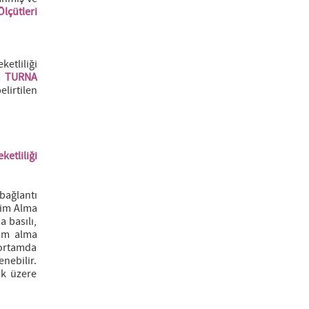
lçütleri
etliliği
a
TURNA
lirtilen
etliliği
bağlantı
tim Alma
 basılı,
tim alma
k ortamda
nebilir.
ak üzere