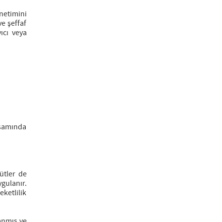
netimini
e şeffaf
ıcı veya
psamında
ütler de
gulanır.
ketlilik
anmış ve