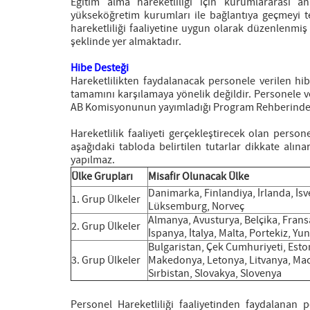
Eğitim alma hareketliliği için kurumlararası 
yükseköğretim kurumları ile bağlantıya geçmeyi t
hareketliliği faaliyetine uygun olarak düzenlenmiş
şeklinde yer almaktadır.
Hibe Desteği
Hareketlilikten faydalanacak personele verilen hi
tamamını karşılamaya yönelik değildir. Personele v
AB Komisyonunun yayımladığı Program Rehberinde ifa
Hareketlilik faaliyeti gerçekleştirecek olan person
aşağıdaki tabloda belirtilen tutarlar dikkate alın
yapılmaz.
Ülke Grupları
Misafir Olunacak Ülke
Danimarka, Finlandiya, İrlanda, İsv
1. Grup Ülkeler
Lüksemburg, Norveç
Almanya, Avusturya, Belçika, Frans
2. Grup Ülkeler
İspanya, İtalya, Malta, Portekiz, Yu
Bulgaristan, Çek Cumhuriyeti, Esto
3. Grup Ülkeler
Makedonya, Letonya, Litvanya, Mac
Sırbistan, Slovakya, Slovenya
Personel Hareketliliği faaliyetinden faydalana