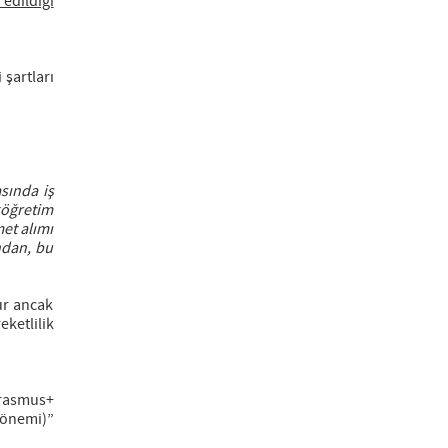
 edildiği
şartları
sında iş
köğretim
et alımı
ndan, bu
ur ancak
ketlilik
rasmus+
Dönemi)”