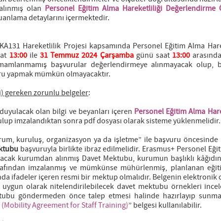
a alınmış olan
Personel Eğitim Alma Hareketliliği
Değerlendirme Ö
uanlama detaylarını içermektedir.
131 Hareketlilik Projesi kapsamında Personel Eğitim Alma Harek
at
13:00
ile
31
Temmuz
2024 Çarşamba
günü saat
13:00
arasınd
Tamamlanmamış başvurular değerlendirmeye alınmayacak olup, be
aşvuru yapmak mümkün olmayacaktır.
i) gereken zorunlu belgeler
:
 duyulacak olan bilgi ve beyanları içeren
Personel Eğitim Alma Harek
ulup imzalandıktan sonra pdf dosyası olarak sisteme yüklenmelidir.
kurum, kuruluş, organizasyon ya da işletme” ile başvuru öncesinde 
ktubu
başvuruyla birlikte ibraz edilmelidir. Erasmus+ Personel Eği
unacak kurumdan alınmış Davet Mektubu, kurumun başlıklı kâğıdına
 tarafından imzalanmış ve mümkünse mühürlenmiş, planlanan eği
ında ifadeler içeren resmi bir mektup olmalıdır. Belgenin elektroni
, uygun olarak nitelendirilebilecek davet mektubu örnekleri incele
tubu göndermeden önce talep etmesi halinde hazırlayıp sunm
 (Mobility Agreement for Staff Training)
” belgesi kullanılabilir.