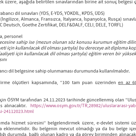
ek üzere, aşağıda belirtilen sınavlarından birine ait sonuç belgesi 
abancı dil sınavları (YDS, E-YDS, YÖKDİL, KPDS, ÜDS)
(İngilizce, Almanca, Fransızca, İtalyanca, İspanyolca, Rusça) sınavl
LC Deutsch, Goethe Zertifikat, DELF&DALF, CELI, DELE, TORFL)
a, personel
ecesine sahip ise (mezun olunan söz konusu kurumun eğitim dilin
i için kullanılacak dil olması şartıyla) bu dereceye ait diploma ko
aliyeti için kullanılacak dil olması şartıyla) eğitim veren bir yüks
sını
abancı dil belgesine sahip olunmaması durumunda kullanılmalıdır.
endirme ölçütleri kapsamında, “100 tam puan üzerinden
en az 6
i için ÖSYM tarafından 24.11.2023 tarihinde güncellenmiş olan “Ulus
as alınacaktır.
https://www.osym.gov.tr/TR,28982/uluslararasi-yaba
si-24112023.html
umda hizmet süresini” belgelendirmek üzere, e-devlet sistemi ü
 eklenmelidir. Bu belgenin mevcut olmadığı ya da bu belge içe
adığı durumda, bağlı olunan kadro ya da görev biriminden alınacak