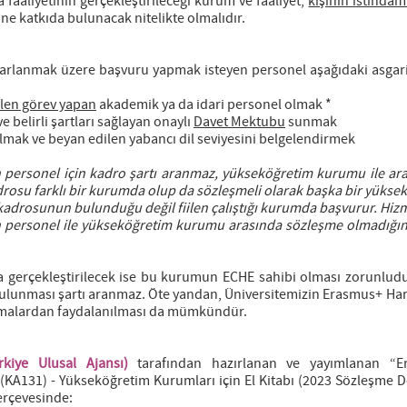
 faaliyetinin gerçekleştirileceği kurum ve faaliyet,
kişinin istihdam
ne katkıda bulunacak nitelikte olmalıdır.
ararlanmak üzere başvuru yapmak isteyen personel aşağıdaki asgari 
iilen görev yapan
akademik ya da idari personel olmak *
e belirli şartları sağlayan onaylı
Davet Mektubu
sunmak
olmak ve beyan edilen yabancı dil seviyesini belgelendirmek
personel için kadro şartı aranmaz, yükseköğretim kurumu ile ara
adrosu farklı bir kurumda olup da sözleşmeli olarak başka bir yükse
adrosunun bulunduğu değil fiilen çalıştığı kurumda başvurur. Hizm
n personel ile yükseköğretim kurumu arasında sözleşme olmadığı
a gerçekleştirilecek ise bu kurumun ECHE sahibi olması zorunlud
ulunması şartı aranmaz. Öte yandan, Üniversitemizin Erasmus+ Hare
laşmalardan faydalanılması da mümkündür.
kiye Ulusal Ajansı)
tarafından hazırlanan ve yayımlanan “E
 (KA131) - Yükseköğretim Kurumları için El Kitabı (2023 Sözleşme 
çerçevesinde: