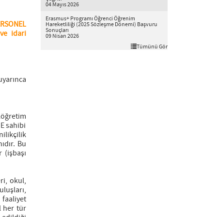
04 Mayıs 2026
Erasmus+ Programı Öğrenci Öğrenim
PERSONEL
Hareketliliği (2025 Sözleşme Dönemi) Başvuru
Sonuçları
ve idari
09 Nisan 2026
Tümünü Gör
uyarınca
köğretim
E sahibi
likçilik
ıdır. Bu
 (işbaşı
ri, okul,
luşları,
faaliyet
 her tür