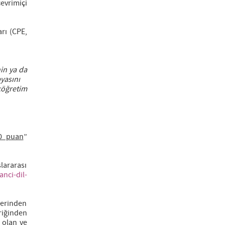
çevrimiçi
arı (CPE,
in ya da
pyasını
eköğretim
0 puan
”
lararası
nci-dil-
zerinden
riğinden
 olan ve