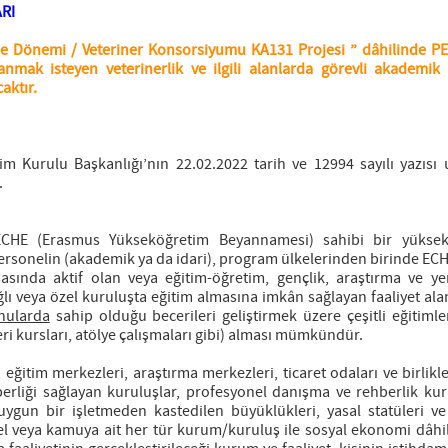
RI
 Dönemi / Veteriner Konsorsiyumu KA131 Projesi ” dâhilinde 
lanmak isteyen veterinerlik ve ilgili alanlarda görevli akademik 
aktır.
im Kurulu Başkanlığı’nın 22.02.2022 tarih ve 12994 sayılı yazısı 
.
e ECHE (Erasmus Yükseköğretim Beyannamesi) sahibi bir yükse
rsonelin (akademik ya da idari), program ülkelerinden birinde ECH
nda aktif olan veya eğitim-öğretim, gençlik, araştırma ve yeni
ı veya özel kuruluşta eğitim almasına imkân sağlayan faaliyet alan
onularda
sahip olduğu becerileri geliştirmek üzere çeşitli eğitimler
ceri kursları, atölye çalışmaları gibi) alması mümkündür.
eğitim merkezleri, araştırma merkezleri, ticaret odaları ve birlikle
erliği sağlayan kuruluşlar, profesyonel danışma ve rehberlik kuru
ygun bir işletmeden kastedilen büyüklükleri, yasal statüleri ve 
el veya kamuya ait her tür kurum/kuruluş ile sosyal ekonomi dâhil