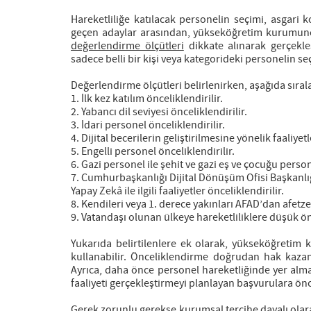
Hareketliliğe katılacak personelin seçimi, asgar
geçen adaylar arasından, yükseköğretim kurumunca 
değerlendirme ölçütleri
dikkate alınarak gerçekleş
sadece belli bir kişi veya kategorideki personelin s
Değerlendirme ölçütleri belirlenirken, aşağıda sıral
1. İlk kez katılım önceliklendirilir.
2. Yabancı dil seviyesi önceliklendirilir.
3. İdari personel önceliklendirilir.
4. Dijital becerilerin geliştirilmesine yönelik faaliyetl
5. Engelli personel önceliklendirilir.
6. Gazi personel ile şehit ve gazi eş ve çocuğu person
7. Cumhurbaşkanlığı Dijital Dönüşüm Ofisi Başkanlı
Yapay Zekâ ile ilgili faaliyetler önceliklendirilir.
8. Kendileri veya 1. derece yakınları AFAD’dan afetze
9. Vatandaşı olunan ülkeye hareketliliklere düşük önc
Yukarıda belirtilenlere ek olarak, yükseköğretim
kullanabilir. Önceliklendirme doğrudan hak kazan
Ayrıca, daha önce personel hareketliğinde yer alma
faaliyeti gerçekleştirmeyi planlayan başvurulara önce
Gerek zorunlu gerekse kurumsal tercihe dayalı olar