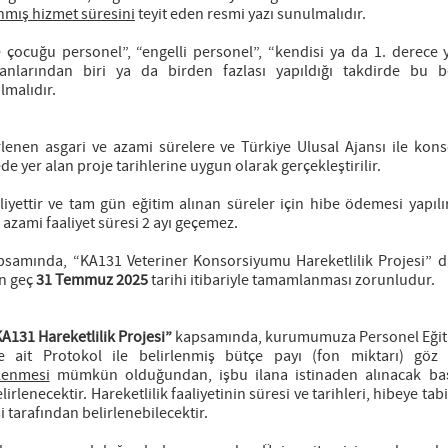
nmış hizmet süresini
teyit eden resmi yazı sunulmalıdır.
e çocuğu personel”, “engelli personel”, “kendisi ya da 1. derece y
nlarından biri ya da birden fazlası yapıldığı takdirde bu b
lmalıdır.
rlenen asgari ve azami sürelere ve Türkiye Ulusal Ajansı ile kon
yer alan proje tarihlerine uygun olarak gerçekleştirilir.
iyettir ve tam gün eğitim alınan süreler için hibe ödemesi yapılır
p azami faaliyet süresi 2 ayı geçemez.
psamında, “KA131 Veteriner Konsorsiyumu Hareketlilik Projesi” d
en geç
31 Temmuz 2025
tarihi itibariyle tamamlanması zorunludur.
131 Hareketlilik Projesi”
kapsamında, kurumumuza Personel Eği
jeye ait Protokol ile belirlenmiş bütçe payı (fon miktarı) gö
lenmesi
mümkün olduğundan, işbu ilana istinaden alınacak baş
rlenecektir. Hareketlilik faaliyetinin süresi ve tarihleri, hibeye tab
si tarafından belirlenebilecektir.