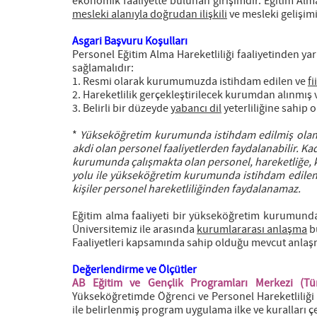
ekonomik faaliyette bulunan girişimdir. Eğitim Alma
mesleki alanıyla doğrudan ilişkili
ve mesleki gelişimi
Asgari Başvuru Koşulları
Personel Eğitim Alma Hareketliliği faaliyetinden y
sağlamalıdır:
1. Resmi olarak kurumumuzda istihdam edilen ve
f
2. Hareketlilik gerçekleştirilecek kurumdan alınmış v
3. Belirli bir düzeyde
yabancı dil
yeterliliğine sahip 
*
Yükseköğretim kurumunda istihdam edilmiş olan 
akdi olan personel faaliyetlerden faydalanabilir. K
kurumunda çalışmakta olan personel, hareketliğe, k
yolu ile yükseköğretim kurumunda istihdam edile
kişiler personel hareketliliğinden faydalanamaz.
Eğitim alma faaliyeti bir yükseköğretim kurumund
Üniversitemiz ile arasında
kurumlararası anlaşma
b
Faaliyetleri kapsamında sahip olduğu mevcut an
Değerlendirme ve Ölçütler
AB Eğitim ve Gençlik Programları Merkezi (Tür
Yükseköğretimde Öğrenci ve Personel Hareketliliği
ile belirlenmiş program uygulama ilke ve kuralları 