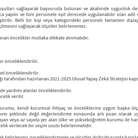
i koşulları sağlayarak başvuruda bulunan ve akabinde uygunluk de
yapılır ve tüm personele eşit derecede uygulanabilir olan adil v
tirilir. Belli bir kişi veya kategorideki personeli tamamen dışlay
eçilmesini sağlayacak ölçütler belirlenemez.
anan öncelikler mutlaka dikkate alınmalıdır.
er önceliklendirilir.
el önceliklendirilir.
ğı tarafından hazırlanan 2021-2025 Ulusal Yapay Zekâ Stratejisi ka
de yardımı alanlar önceliklendirilir.
elik verilir.
 kurumu, kendi kurumsal ihtiyaç ve önceliklerine uygun başka ölç
ımı şeklinde değil değerlendirme esnasında artı puan olarak uy
yan veya az sayıda yer alan ülke ve yükseköğretim kurumu ile hare
lik verilecek bir seçim usulü belirlenmelidir.
ak belirlenmiş önceliklendirmeler ve ölçütler doğrultusunda hazırl