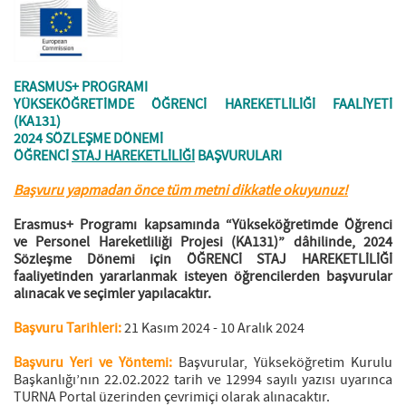
ERASMUS+ PROGRAMI
YÜKSEKÖĞRETİMDE ÖĞRENCİ HAREKETLİLİĞİ FAALİYETİ
(KA131)
2024 SÖZLEŞME DÖNEMİ
ÖĞRENCİ
STAJ HAREKETLİLİĞİ
BAŞVURULARI
Başvuru yapmadan önce tüm metni dikkatle okuyunuz!
Erasmus+ Programı kapsamında “Yükseköğretimde Öğrenci
ve Personel Hareketliliği Projesi (KA131)” dâhilinde, 2024
Sözleşme Dönemi için ÖĞRENCİ STAJ HAREKETLİLİĞİ
faaliyetinden yararlanmak isteyen öğrencilerden başvurular
alınacak ve seçimler yapılacaktır.
Başvuru Tarihleri:
21 Kasım 2024 - 10 Aralık 2024
Başvuru Yeri ve Yöntemi:
Başvurular, Yükseköğretim Kurulu
Başkanlığı’nın 22.02.2022 tarih ve 12994 sayılı yazısı uyarınca
TURNA Portal üzerinden çevrimiçi olarak alınacaktır.