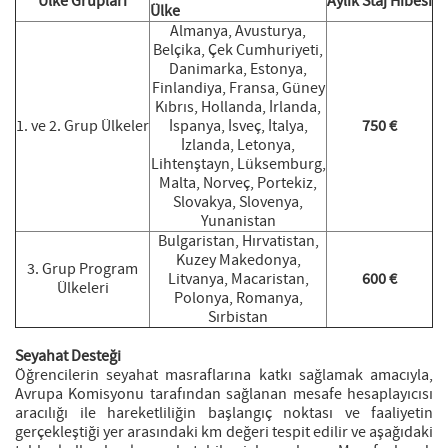
Ülke Grupları
Aylık Staj Hibesi
Ülke
Almanya, Avusturya,
Belçika, Çek Cumhuriyeti,
Danimarka, Estonya,
Finlandiya, Fransa, Güney
Kıbrıs, Hollanda, İrlanda,
1. ve 2. Grup Ülkeler
İspanya, İsveç, İtalya,
750 €
İzlanda, Letonya,
Lihtenştayn, Lüksemburg,
Malta, Norveç, Portekiz,
Slovakya, Slovenya,
Yunanistan
Bulgaristan, Hırvatistan,
Kuzey Makedonya,
3. Grup Program
Litvanya, Macaristan,
600 €
Ülkeleri
Polonya, Romanya,
Sırbistan
Seyahat Desteği
Öğrencilerin seyahat masraflarına katkı sağlamak amacıyla,
Avrupa Komisyonu tarafından sağlanan mesafe hesaplayıcısı
aracılığı ile hareketliliğin başlangıç noktası ve faaliyetin
gerçekleştiği yer arasındaki km değeri tespit edilir ve aşağıdaki