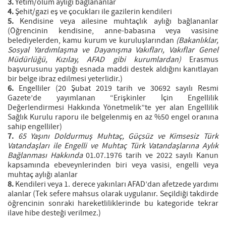
3.
Yetim/ölüm aylığı bağlananlar
4.
Şehit/gazi eş ve çocukları ile gazilerin kendileri
5.
Kendisine veya ailesine muhtaçlık aylığı bağlananlar
(Öğrencinin kendisine, anne-babasına veya vasisine
belediyelerden, kamu kurum ve kuruluşlarından
(Bakanlıklar,
Sosyal Yardımlaşma ve Dayanışma Vakıfları, Vakıflar Genel
Müdürlüğü, Kızılay, AFAD gibi kurumlardan)
Erasmus
başvurusunu yaptığı esnada maddi destek aldığını kanıtlayan
bir belge ibraz edilmesi yeterlidir.)
6.
Engelliler (20 Şubat 2019 tarih ve 30692 sayılı Resmi
Gazete’de yayımlanan “Erişkinler İçin Engellilik
Değerlendirmesi Hakkında Yönetmelik”te yer alan Engellilik
Sağlık Kurulu raporu ile belgelenmiş en az %50 engel oranına
sahip engelliler)
7.
65 Yaşını Doldurmuş Muhtaç, Güçsüz ve Kimsesiz Türk
Vatandaşları ile Engelli ve Muhtaç Türk Vatandaşlarına Aylık
Bağlanması Hakkında
01.07.1976 tarih ve 2022 sayılı Kanun
kapsamında ebeveynlerinden biri veya vasisi, engelli veya
muhtaç aylığı alanlar
8.
Kendileri veya 1. derece yakınları AFAD’dan afetzede yardımı
alanlar (Tek sefere mahsus olarak uygulanır. Seçildiği takdirde
öğrencinin sonraki hareketliliklerinde bu kategoride tekrar
ilave hibe desteği verilmez.)