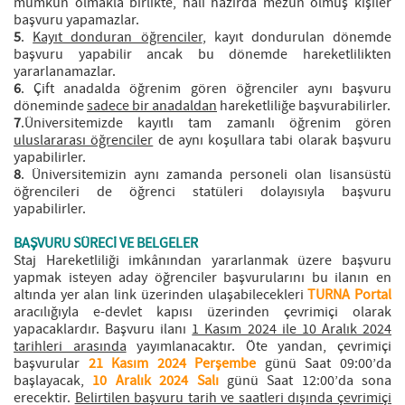
mümkün olmakla birlikte, hali hazırda mezun olmuş kişiler
başvuru yapamazlar.
5
.
Kayıt donduran öğrenciler
, kayıt dondurulan dönemde
başvuru yapabilir ancak bu dönemde hareketlilikten
yararlanamazlar.
6
. Çift anadalda öğrenim gören öğrenciler aynı başvuru
döneminde
sadece bir anadaldan
hareketliliğe başvurabilirler.
7
.Üniversitemizde kayıtlı tam zamanlı öğrenim gören
uluslararası öğrenciler
de aynı koşullara tabi olarak başvuru
yapabilirler.
8
. Üniversitemizin aynı zamanda personeli olan lisansüstü
öğrencileri de öğrenci statüleri dolayısıyla başvuru
yapabilirler.
BAŞVURU SÜRECİ VE BELGELER
Staj Hareketliliği imkânından yararlanmak üzere başvuru
yapmak isteyen aday öğrenciler başvurularını bu ilanın en
altında yer alan link üzerinden ulaşabilecekleri
TURNA Portal
aracılığıyla e-devlet kapısı üzerinden çevrimiçi olarak
yapacaklardır. Başvuru ilanı
1 Kasım 2024 ile 10 Aralık 2024
tarihleri arasında
yayımlanacaktır. Öte yandan, çevrimiçi
başvurular
21 Kasım 2024 Perşembe
günü Saat 09:00’da
başlayacak,
10 Aralık 2024 Salı
günü Saat 12:00’da sona
erecektir.
Belirtilen başvuru tarih ve saatleri dışında çevrimiçi