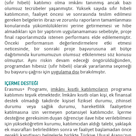
(sıfır hibeli) katılımcı olma imkânı tanınmış ancak bazı
olumsuz tecrübeler yaşanmıştır. Yüksek sayıda sıfır hibeli
katılımcının, faaliyet öncesi ve sonrasında teslim edilmesi
gereken belgelerin ibrazı ve zorunlu raporların tamamlanması
konularında yükümlülüklerini yerine getirmemesi ve hibe
almadıkları için bir yaptırım uygulanamaması sebebiyle, proje
final raporlarımızda istenen performans elde edilememiştir.
Önceki performansın değerlendirmelere etki etmesi
neticesinde, bir sonraki proje başvurusuna ait bütçe
dağıtımında kurumumuzun olumsuz etkilenmesi söz konusu
olmuştur. Aynı riskin devam edeceği öngörüldüğünden,
programdan hibesiz (sıfır hibeli) olarak yararlanma seçeneği
bu başvuru çağrısı için
uygulama dışı
bırakılmıştır.
İÇERME DESTEĞİ
Erasmus+ Programı,
imkânı kısıtlı katılımcıların
programa
katılımını teşvik etmektedir. İmkânı kısıtlı olan kişi, ek finansal
destek olmadığı takdirde kişisel fiziksel durumu, zihinsel
durumu veya sağlık durumu, hareketlilik faaliyetine
katılmasına izin vermeyen potansiyel katılımcıdır. İçerme
desteğine gereksinim duyan öğrenciye ilave hibe verilebilmesi
için yükseköğretim kurumu, katılımcıdan aldığı talebi, yaklaşık
ek masrafları belirledikten sonra ve faaliyet başlamadan önce
gerekli kanıtlayıcı belgelerle birlikte Türkiye Ulusal Ajansı’nın