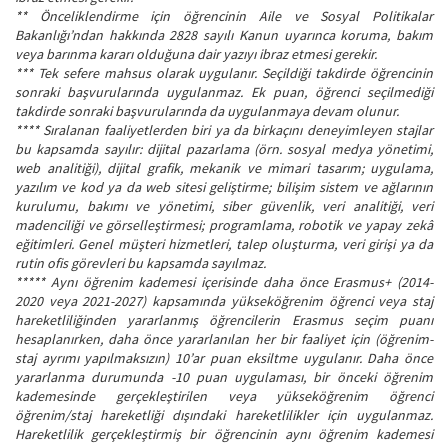
** Önceliklendirme için öğrencinin Aile ve Sosyal Politikalar
Bakanlığı’ndan hakkında 2828 sayılı Kanun uyarınca koruma, bakım
veya barınma kararı olduğuna dair yazıyı ibraz etmesi gerekir.
*** Tek sefere mahsus olarak uygulanır. Seçildiği takdirde öğrencinin
sonraki başvurularında uygulanmaz. Ek puan, öğrenci seçilmediği
takdirde sonraki başvurularında da uygulanmaya devam olunur.
**** Sıralanan faaliyetlerden biri ya da birkaçını deneyimleyen stajlar
bu kapsamda sayılır: dijital pazarlama (örn. sosyal medya yönetimi,
web analitiği), dijital grafik, mekanik ve mimari tasarım; uygulama,
yazılım ve kod ya da web sitesi geliştirme; bilişim sistem ve ağlarının
kurulumu, bakımı ve yönetimi, siber güvenlik, veri analitiği, veri
madenciliği ve görselleştirmesi; programlama, robotik ve yapay zekâ
eğitimleri. Genel müşteri hizmetleri, talep oluşturma, veri girişi ya da
rutin ofis görevleri bu kapsamda sayılmaz.
***** Aynı öğrenim kademesi içerisinde daha önce Erasmus+ (2014-
2020 veya 2021-2027) kapsamında yükseköğrenim öğrenci veya staj
hareketliliğinden yararlanmış öğrencilerin Erasmus seçim puanı
hesaplanırken, daha önce yararlanılan her bir faaliyet için (öğrenim-
staj ayrımı yapılmaksızın) 10’ar puan eksiltme uygulanır. Daha önce
yararlanma durumunda -10 puan uygulaması, bir önceki öğrenim
kademesinde gerçekleştirilen veya yükseköğrenim öğrenci
öğrenim/staj hareketliği dışındaki hareketlilikler için uygulanmaz.
Hareketlilik gerçekleştirmiş bir öğrencinin aynı öğrenim kademesi