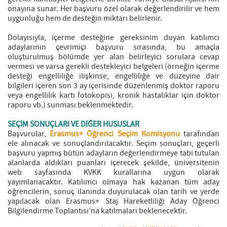
onayına sunar. Her başvuru özel olarak değerlendirilir ve hem
uygunluğu hem de desteğin miktarı belirlenir.
Dolayısıyla, içerme desteğine gereksinim duyan katılımcı
adaylarının çevrimiçi başvuru sırasında, bu amaçla
oluşturulmuş bölümde yer alan belirleyici sorulara cevap
vermesi ve varsa gerekli destekleyici belgeleri (örneğin içerme
desteği engelliliğe ilişkinse, engelliliğe ve düzeyine dair
bilgileri içeren son 3 ay içerisinde düzenlenmiş doktor raporu
veya engellilik kartı fotokopisi, kronik hastalıklar için doktor
raporu vb.) sunması beklenmektedir.
SEÇİM SONUÇLARI VE DİĞER HUSUSLAR
Başvurular,
Erasmus+ Öğrenci Seçim Komisyonu
tarafından
ele alınacak ve sonuçlandırılacaktır. Seçim sonuçları, geçerli
başvuru yapmış bütün adayların değerlendirmeye tabi tutulan
alanlarda aldıkları puanları içerecek şekilde, üniversitenin
web sayfasında KVKK kurallarına uygun olarak
yayımlanacaktır. Katılımcı olmaya hak kazanan tüm aday
öğrencilerin, sonuç ilanında duyurulacak olan tarih ve yerde
yapılacak olan Erasmus+ Staj Hareketliliği Aday Öğrenci
Bilgilendirme Toplantısı’na katılmaları beklenecektir.