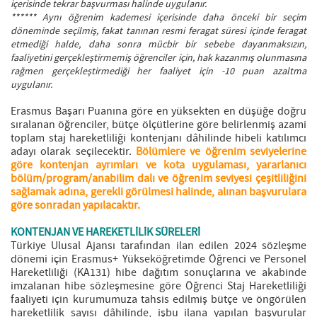
içerisinde tekrar başvurması halinde uygulanır.
****** Aynı öğrenim kademesi içerisinde daha önceki bir seçim
döneminde seçilmiş, fakat tanınan resmi feragat süresi içinde feragat
etmediği halde, daha sonra mücbir bir sebebe dayanmaksızın,
faaliyetini gerçekleştirmemiş öğrenciler için, hak kazanmış olunmasına
rağmen gerçekleştirmediği her faaliyet için -10 puan azaltma
uygulanır.
Erasmus Başarı Puanına göre en yüksekten en düşüğe doğru
sıralanan öğrenciler, bütçe ölçütlerine göre belirlenmiş azami
toplam staj hareketliliği kontenjanı dâhilinde hibeli katılımcı
adayı olarak seçilecektir.
Bölümlere ve öğrenim seviyelerine
göre kontenjan ayrımları ve kota uygulaması, yararlanıcı
bölüm/program/anabilim dalı ve öğrenim seviyesi çeşitliliğini
sağlamak adına, gerekli görülmesi halinde, alınan başvurulara
göre sonradan yapılacaktır.
KONTENJAN VE HAREKETLİLİK SÜRELERİ
Türkiye Ulusal Ajansı tarafından ilan edilen 2024 sözleşme
dönemi için Erasmus+ Yükseköğretimde Öğrenci ve Personel
Hareketliliği (KA131) hibe dağıtım sonuçlarına ve akabinde
imzalanan hibe sözleşmesine göre Öğrenci Staj Hareketliliği
faaliyeti için kurumumuza tahsis edilmiş bütçe ve öngörülen
hareketlilik sayısı dâhilinde, işbu ilana yapılan başvurular