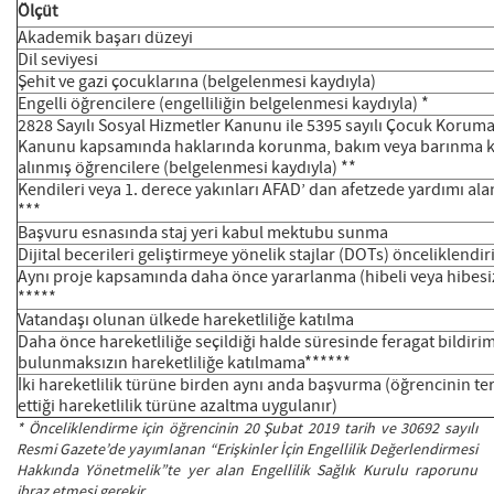
Ölçüt
Akademik başarı düzeyi
Dil seviyesi
Şehit ve gazi çocuklarına (belgelenmesi kaydıyla)
Engelli öğrencilere (engelliliğin belgelenmesi kaydıyla) *
2828 Sayılı Sosyal Hizmetler Kanunu ile 5395 sayılı Çocuk Korum
Kanunu kapsamında haklarında korunma, bakım veya barınma k
alınmış öğrencilere (belgelenmesi kaydıyla) **
Kendileri veya 1. derece yakınları AFAD’ dan afetzede yardımı ala
***
Başvuru esnasında staj yeri kabul mektubu sunma
Dijital becerileri geliştirmeye yönelik stajlar (DOTs) önceliklendiri
Aynı proje kapsamında daha önce yararlanma (hibeli veya hibesi
*****
Vatandaşı olunan ülkede hareketliliğe katılma
Daha önce hareketliliğe seçildiği halde süresinde feragat bildiri
bulunmaksızın hareketliliğe katılmama******
İki hareketlilik türüne birden aynı anda başvurma (öğrencinin te
ettiği hareketlilik türüne azaltma uygulanır)
* Önceliklendirme için öğrencinin 20 Şubat 2019 tarih ve 30692 sayılı
Resmi Gazete’de yayımlanan “Erişkinler İçin Engellilik Değerlendirmesi
Hakkında Yönetmelik”te yer alan Engellilik Sağlık Kurulu raporunu
ibraz etmesi gerekir.