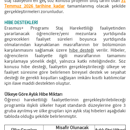
staj faaliyetini en geç söz konusu projenin bitiş tarihi olan
31
Temmuz 2026 tarihine kadar
tamamlanmış olacak şekilde
gerçekleştirmeleri zorunludur.
HİBE DESTEKLERİ
Erasmus+ Programı Staj Hareketliliği faaliyetinden
yararlanacak öğrencilere/yeni mezunlara yurtdışında
geçirecekleri faaliyet süreleri boyunca yurtdışında
olmalarından kaynaklanan masraflarının bir bölümünün
karşılanmasını sağlamak üzere
hibe desteği
verilir. Hibeler,
öğrencilerin faaliyetle ilgili masraflarının tamamını
karşılamaya yönelik değil, yalnızca katkı niteliğindedir. Söz
konusu hibe desteği, faaliyetin gerçekleştirileceği ülkeye ve
faaliyet süresine göre belirlenen bireysel destek ve seyahat
desteği ile gerekli koşulları sağlayan imkânı kısıtlı katılımcılar
için ilave maddi destekten oluştur.
Ülkeye Göre Aylık Hibe Miktarı
Öğrenci hareketliliği faaliyetlerinin gerçekleştirilebileceği
programla ilişkili ülkeler hayat standardı düzeylerine göre 3
gruba ayrılmış ve ülke grupları için aylık staj hibeleri aşağıdaki
tabloda olduğu şekilde belirlenmiştir.
Misafir Olunacak