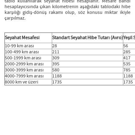
tablo kullanılarak seyahat hibesi hesaplanır. Mesafe bandı
hesaplayıcısında çıkan kilometrenin aşağıdaki tablodaki hibe
karşılığı gidiş-dönüş rakamı olup, söz konusu miktar ikiyle
çarpılmaz.
Seyahat Mesafesi
Standart Seyahat Hibe Tutarı (Avro)
Yeşil 
10-99 km arası
28
56
100-499 km arası
211
285
500-1999 km arası
309
417
2000-2999 km arası
395
535
3000-3999 km arası
580
785
4000-7999 km arası
1188
1188
8000 km ve üzeri
1735
1735