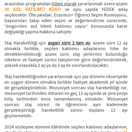
arasından programdan
hibeli olarak
yararlanmak üzere azami
30 ASIL KATILIMCI ADAYI
ve aynı sayıda YEDEK aday
seçilecektir. Öte yandan, Erasmus+ Öğrenci Seçim Komisyonu,
başvuruları takip eden seçim ve değerlendirme sürecinde,
“öngörülen asıl hibeli katılımcı sayısı” konusunda karar
değişikliği yapma hakkına sahiptir.
Staj Hareketliliği için
asgari süre 2 tam ay
, azami süre 12 ay
olmakla birlikte, seçilen katılımcı adaylarının hibe ile
desteklenebileceği azami süre, staj yerlerinin bulunduğu
ülkelere ve faaliyet süresi taleplerine göre değerlendirilerek,
yüksek olasılıkla 2 ay ya da 3 ay ile sınırlandırılacaktır.
Staj hareketliliğinden yararlanmak için yaz dönemi ekseriyetle
en uygun dönem olmakla birlikte faaliyet akademik yıl içinde
de gerçekleştirilebilir. Mezuniyet sonrası staj hareketliliği ise,
mezuniyet tarihinden itibaren en geç 12 ay içinde ve yine proje
bitiş tarihinden önce tamamlanmış olmalıdır. Mezuniyet
sonrası staj süresi ile öğrencinin aynı kademede
gerçekleştirdiği hareketlilik süresi toplamı 12 ayı
geçmemelidir.
2024 sözleşme dönemi dâhilinde seçilen katılımcı adaylarının,