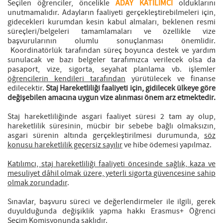
Seçilen öğrenciler, öncelikle
ADAY KATILIMCI
olduklarını
unutmamalıdır. Adayların faaliyeti gerçekleştirebilmeleri için,
gidecekleri kurumdan kesin kabul almaları, beklenen resmi
süreçleri/belgeleri tamamlamaları ve özellikle vize
başvurularının olumlu sonuçlanması önemlidir.
Koordinatörlük tarafından süreç boyunca destek ve yardım
sunulacak ve bazı belgeler tarafımızca verilecek olsa da
pasaport, vize, sigorta, seyahat planlama vb. işlemler
öğrencilerin kendileri tarafından
yürütülecek ve finanse
edilecektir.
Staj Hareketliliği faaliyeti için, gidilecek ülkeye göre
değişebilen amacına uygun vize alınması önem arz etmektedir.
Staj hareketliliğinde asgari faaliyet süresi 2 tam ay olup,
hareketlilik süresinin, mücbir bir sebebe bağlı olmaksızın,
asgari sürenin altında gerçekleştirilmesi durumunda,
söz
konusu hareketlilik geçersiz sayılır
ve hibe ödemesi yapılmaz.
Katılımcı, staj hareketliliği faaliyeti öncesinde sağlık, kaza ve
mesuliyet dâhil olmak üzere, yeterli sigorta güvencesine sahip
olmak zorundadır
.
Sınavlar, başvuru süreci ve değerlendirmeler ile ilgili, gerek
duyulduğunda değişiklik yapma hakkı Erasmus+ Öğrenci
Seçim Komisyonunda saklıdır.