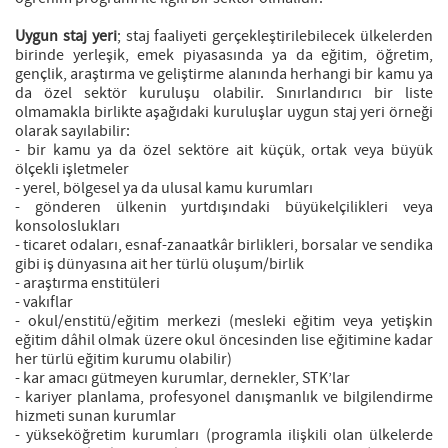
Uygun staj yeri
; staj faaliyeti gerçekleştirilebilecek ülkelerden
birinde yerleşik, emek piyasasında ya da eğitim, öğretim,
gençlik, araştırma ve geliştirme alanında herhangi bir kamu ya
da özel sektör kuruluşu olabilir. Sınırlandırıcı bir liste
olmamakla birlikte aşağıdaki kuruluşlar uygun staj yeri örneği
olarak sayılabilir:
- bir kamu ya da özel sektöre ait küçük, ortak veya büyük
ölçekli işletmeler
- yerel, bölgesel ya da ulusal kamu kurumları
- gönderen ülkenin yurtdışındaki büyükelçilikleri veya
konsoloslukları
- ticaret odaları, esnaf-zanaatkâr birlikleri, borsalar ve sendika
gibi iş dünyasına ait her türlü oluşum/birlik
- araştırma enstitüleri
- vakıflar
- okul/enstitü/eğitim merkezi (mesleki eğitim veya yetişkin
eğitim dâhil olmak üzere okul öncesinden lise eğitimine kadar
her türlü eğitim kurumu olabilir)
- kar amacı gütmeyen kurumlar, dernekler, STK’lar
- kariyer planlama, profesyonel danışmanlık ve bilgilendirme
hizmeti sunan kurumlar
- yükseköğretim kurumları (programla ilişkili olan ülkelerde