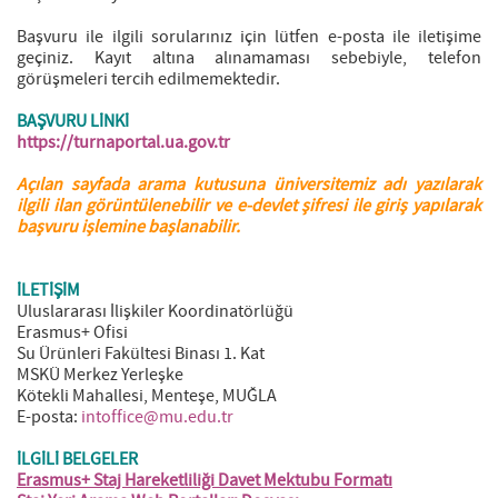
Başvuru ile ilgili sorularınız için lütfen e-posta ile iletişime
geçiniz. Kayıt altına alınamaması sebebiyle, telefon
görüşmeleri tercih edilmemektedir.
BAŞVURU LİNKİ
https://turnaportal.ua.gov.tr
Açılan sayfada arama kutusuna üniversitemiz adı yazılarak
ilgili ilan görüntülenebilir ve e-devlet şifresi ile giriş yapılarak
başvuru işlemine başlanabilir.
İLETİŞİM
Uluslararası İlişkiler Koordinatörlüğü
Erasmus+ Ofisi
Su Ürünleri Fakültesi Binası 1. Kat
MSKÜ Merkez Yerleşke
Kötekli Mahallesi, Menteşe, MUĞLA
E-posta:
intoffice@mu.edu.tr
İLGİLİ BELGELER
Erasmus+ Staj Hareketliliği Davet Mektubu Formatı