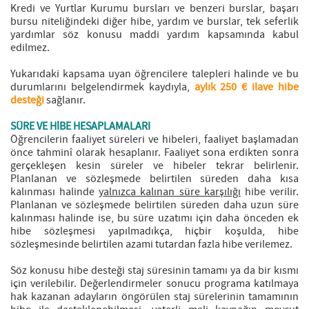
Kredi ve Yurtlar Kurumu bursları ve benzeri burslar, başarı
bursu niteliğindeki diğer hibe, yardım ve burslar, tek seferlik
yardımlar söz konusu maddi yardım kapsamında kabul
edilmez.
Yukarıdaki kapsama uyan öğrencilere talepleri halinde ve bu
durumlarını belgelendirmek kaydıyla,
aylık 250 € ilave hibe
desteği
sağlanır.
SÜRE VE HİBE HESAPLAMALARI
Öğrencilerin faaliyet süreleri ve hibeleri, faaliyet başlamadan
önce tahminî olarak hesaplanır. Faaliyet sona erdikten sonra
gerçekleşen kesin süreler ve hibeler tekrar belirlenir.
Planlanan ve sözleşmede belirtilen süreden daha kısa
kalınması halinde
yalnızca kalınan süre karşılığı
hibe verilir.
Planlanan ve sözleşmede belirtilen süreden daha uzun süre
kalınması halinde ise, bu süre uzatımı için daha önceden ek
hibe sözleşmesi yapılmadıkça, hiçbir koşulda, hibe
sözleşmesinde belirtilen azami tutardan fazla hibe verilemez.
Söz konusu hibe desteği staj süresinin tamamı ya da bir kısmı
için verilebilir. Değerlendirmeler sonucu programa katılmaya
hak kazanan adayların öngörülen staj sürelerinin tamamının