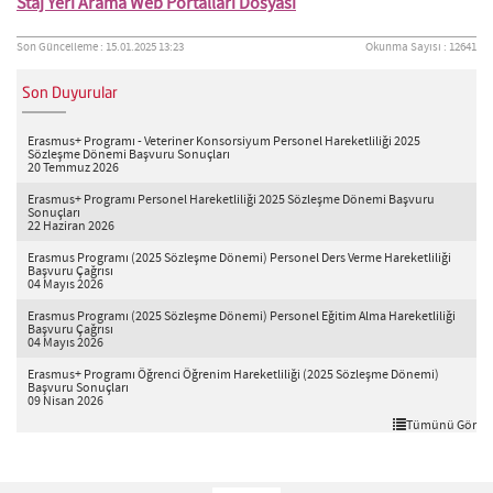
Staj Yeri Arama Web Portalları Dosyası
meritbet
meritbet
meritbet
Son Güncelleme : 15.01.2025 13:23
Okunma Sayısı : 12641
Son Duyurular
Erasmus+ Programı - Veteriner Konsorsiyum Personel Hareketliliği 2025
Sözleşme Dönemi Başvuru Sonuçları
20 Temmuz 2026
Erasmus+ Programı Personel Hareketliliği 2025 Sözleşme Dönemi Başvuru
Sonuçları
22 Haziran 2026
Erasmus Programı (2025 Sözleşme Dönemi) Personel Ders Verme Hareketliliği
Başvuru Çağrısı
04 Mayıs 2026
Erasmus Programı (2025 Sözleşme Dönemi) Personel Eğitim Alma Hareketliliği
Başvuru Çağrısı
04 Mayıs 2026
Erasmus+ Programı Öğrenci Öğrenim Hareketliliği (2025 Sözleşme Dönemi)
Başvuru Sonuçları
09 Nisan 2026
Tümünü Gör