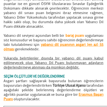
puanlar ise en güncel ÖSYM Uluslararası Sınavlar Eşdeğerlik
Dokümanı dikkate alınarak çevrilecektir. Öğrencinin merkezi
yabancı dil sınavı puan belgesini ibraz etmesine rağmen,
Yabancı Diller Yüksekokulu tarafından yapılacak sınava girme
hakkı saklı olup, bu durumda daha yüksek olan Yabancı Dil
Puanı dikkate alınacaktır.
Yabancı dil seviyesi açısından belli bir
baraj puanı
uygulaması
söz konusudur ve başvuru sahibi öğrencinin değerlendirmeye
tabi tutulabilmesi için
yabancı dil puanının asgari (en az) 55
olması
gerekmektedir.
Yukarıda belirtilenler dışında bir yabancı dil puanı kabul
edilmeyecek olup Yabancı Dil Puanı bulunmayan adayların
değerlendirmeye alınması da mümkün değildir.
SEÇİM ÖLÇÜTLERİ VE DEĞERLENDİRME
Asgari şartları sağlayarak başvuruda bulunan öğrencilerin
başvuruları değerlendirilirken
Türkiye Ulusal Ajansı
tarafından
aşağıdaki şekilde belirlenmiş değerlendirme ölçütleri ve
ağırlıklı puanlar uygulanacak ve buna göre bir
Erasmus Başarı
Puanı
oluşturulacaktır.