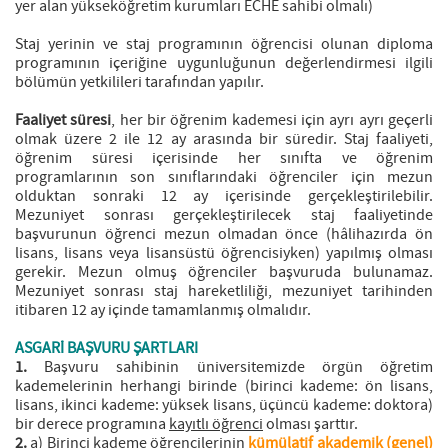
yer alan yükseköğretim kurumları ECHE sahibi olmalı)
Staj yerinin ve staj programının öğrencisi olunan diploma
programının içeriğine uygunluğunun değerlendirmesi ilgili
bölümün yetkilileri tarafından yapılır.
Faaliyet süresi
, her bir öğrenim kademesi için ayrı ayrı geçerli
olmak üzere 2 ile 12 ay arasında bir süredir. Staj faaliyeti,
öğrenim süresi içerisinde her sınıfta ve öğrenim
programlarının son sınıflarındaki öğrenciler için mezun
olduktan sonraki 12 ay içerisinde gerçekleştirilebilir.
Mezuniyet sonrası gerçekleştirilecek staj faaliyetinde
başvurunun öğrenci mezun olmadan önce (hâlihazırda ön
lisans, lisans veya lisansüstü öğrencisiyken) yapılmış olması
gerekir. Mezun olmuş öğrenciler başvuruda bulunamaz.
Mezuniyet sonrası staj hareketliliği, mezuniyet tarihinden
itibaren 12 ay içinde tamamlanmış olmalıdır.
ASGARİ BAŞVURU ŞARTLARI
1.
Başvuru sahibinin üniversitemizde örgün öğretim
kademelerinin herhangi birinde (birinci kademe: ön lisans,
lisans, ikinci kademe: yüksek lisans, üçüncü kademe: doktora)
bir derece programına
kayıtlı öğrenci
olması şarttır.
2.
a) Birinci kademe öğrencilerinin
kümülatif akademik (genel)