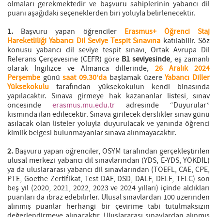
olmaları gerekmektedir ve başvuru sahiplerinin yabancı dil
puanı aşağıdaki seçeneklerden biri yoluyla belirlenecektir.
1.
Başvuru yapan öğrenciler
Erasmus+ Öğrenci Staj
Hareketliliği Yabancı Dil Seviye Tespit Sınavına
katılabilir. Söz
konusu yabancı dil seviye tespit sınavı, Ortak Avrupa Dil
Referans Çerçevesine (CEFR) göre
B1 seviyesinde
, eş zamanlı
olarak İngilizce ve Almanca dillerinde,
26 Aralık 2024
Perşembe
günü
saat 09.30’da
başlamak üzere
Yabancı Diller
Yüksekokulu
tarafından yüksekokulun kendi binasında
yapılacaktır. Sınava girmeye hak kazananlar listesi, sınav
öncesinde
erasmus.mu.edu.tr
adresinde “Duyurular”
kısmında ilan edilecektir. Sınava girilecek derslikler sınav günü
asılacak olan listeler yoluyla duyurulacak ve yanında öğrenci
kimlik belgesi bulunmayanlar sınava alınmayacaktır.
2.
Başvuru yapan öğrenciler, ÖSYM tarafından gerçekleştirilen
ulusal merkezi yabancı dil sınavlarından (YDS, E-YDS, YÖKDİL)
ya da uluslararası yabancı dil sınavlarından (TOEFL, CAE, CPE,
PTE, Goethe Zertifikat, Test DAF, DSD, DALF, DELF, TELC) son
beş yıl (2020, 2021, 2022, 2023 ve 2024 yılları) içinde aldıkları
puanları da ibraz edebilirler. Ulusal sınavlardan 100 üzerinden
alınmış puanlar herhangi bir çevirime tabi tutulmaksızın
değerlendirmeye alınacaktır. Uluslararası sınavlardan alınmış