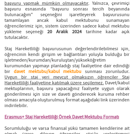
başvuru yapmak mümkün olmayacaktır
. Yalnızca, çevrimiçi
başvuru esnasında “başvuru sonrası tercih beyanında
bulunacağım" seçeneğini işaretleyerek başvurusunu
tamamlayan ancak kabul mektubunu sunamayan
öğrencilerimiz için, sistem üzerinden sadece kabul mektubu
yükleme seçeneği
20 Aralık 2024
tarihine kadar açık
tutulacaktır.
Staj Hareketliliği başvurusunun değerlendirilebilmesi için,
öğrencinin kendi girişim ve bağlantıları yoluyla bulduğu bir
işletmeden/kurumdan/kuruluştan/yükseköğretim
kurumundan yapmayı planladığı staj faaliyetine dair edindiği
bir
davet mektubu/kabul mektubu
sunması zorunludur.
Uygun bir staj yeri mevcut olmaksızın öğrenciler Staj
Hareketliliği faaliyetine katılmak üzere seçilemez.
Davet/kabul
mektuplarının, başvuru yapacağınız faaliyete uygun olarak
gönderilmesi için size ve daveti gönderecek kuruma rehber
olması amacıyla oluşturulmuş format aşağıdaki link üzerinden
indirilebilir.
Erasmus+ Staj Hareketliliği Örnek Davet Mektubu Formatı
Sorumluluğu ve varsa finansal yükü tamamen kendilerine ait