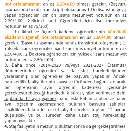
not ortalamasının
en az
2.20/4.00
olması gerekir. (Başvuru
aşamasında henüz transkripti oluşmamış 1-Ön lisanstan geçiş
yapan öğrenciler için ön lisans mezuniyet notunun en az
2.20/4.00; 2-Birinci sınıf öğrencileri için lise mezuniyet
notunun en az 75/100)
b) İkinci ve üçüncü kademe öğrencilerinin
kümülatif
akademik (genel) not ortalamasının
en az
2.50/4.00
olması
gerekir. (Başvuru aşamasında henüz transkripti oluşmamış 1-
Yüksek lisans öğrencileri için lisans mezuniyet notunun en az
2.50/4.00, 2-Doktora öğrencileri için yüksek lisans mezuniyet
notunun en az 2.50/4.00)
3.
Daha önce (2014-2020 ve/veya 2021-2027 Erasmus+
dönemlerinde) öğrenim ya da staj hareketliliğinden
yararlanmış olan öğrenciler de başvuru yapabilir. Ancak,
hareketlilik faaliyetlerinin sayısı ve türünden bağımsız olarak,
bir öğrencinin aynı öğrenim kademesi içerisinde
gerçekleştirebileceği hareketlilik süresi, hibe verilmese dahi,
toplamda 12 ayı geçemez
. Yani, eski katılımcı olan ve halen
aynı öğrenim kademesinde bulunan başvuru sahipleri
seçildikleri takdirde, eski faaliyet süreleri toplam 12 aydan
düşülecek ve bu süreden daha uzun staj hareketliliği
yapamayacaktır.
4.
Staj faaliyetinin
mezun olduktan sonra
da gerçekleştirilmesi