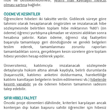
hibe ile desteklenebilmesi,
yeterli mali kaynağın mevcut
olması şartına
bağlıdır.
ÖDEME VE KESİNTİLER
Öğrencilere hibeleri iki taksitte verilir. Gidilecek süreye göre
tahmini olarak hesaplanarak öngörülen ve imzalanacak hibe
sözleşmesinde belirtilen toplam hibe miktarının %80'i (ön
ödeme) öğrenci yurtdışına çıkmadan ve vizesini aldıktan sonra
hesabına yatırılır. Kalan ödeme, öğrenci staj faaliyetini
başarıyla tamamlayıp geri döndüğünde ve gerekli belgeleri
teslim ederek, tamamlanması zorunlu raporları
tamamladıktan sonra, gerçekleşen kesin sürelere göre toplam
hibesi yeniden hesap edilerek yapılır.
Üniversitemiz, katılımcıyla imzalanacak sözleşmede
detaylarıyla hüküm altına almak kaydıyla, belirli durumlarda
(başarısızlık, katılımcı anketini doldurmama, hareketliliğe
katılımı kanıtlayan belgelerin teslim edilmemesi vb.)
hibelerde
kesinti yapabilir
ya da ödenen hibenin tamamının iadesini
talep edebilir.
SIFIR HİBELİ FALİYET
Önceki proje dönemleri dâhilinde, kriterleri karşılayan ancak
kontenjan dışı kalan başvuru sahibi öğrenciler için hibesiz