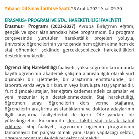
Yabancı Dil Sınav Tarihi ve Saati:
26 Aralık 2024 Saat 09:30
ERASMUS+ PROGRAMI VE STAJ HAREKETLİLİĞİ FAALİYETİ
Erasmus+ Programı (2021-2027)
Avrupa Birliği’nin eğitim,
gençlik ve spor alanlarındaki hibe programıdır. Bu program
çerçevesinde yürütülen hareketlilik projeleri yoluyla,
üniversite öğrencilerinin yurtdışında hem eğitim alma hem de
staj dönemleri şeklinde gerçekleşebilecek hareketlilikleri
desteklenmektedir.
Öğrenci Staj Hareketliliği
faaliyeti, yükseköğretim kurumunda
kayıtlı öğrencinin akademik çalışma alanıyla ilgili olarak yurt
dışındaki bir işletmede, bir araştırma enstitüsünde, bir
laboratuvarda veya bir kurum veya kuruluşta staj yapmasıdır.
Yurt dışındaki stajlar, her eğitim kademesindeki çalışmalar ve
yeni mezunlar için desteklenmektedir. Staj hareketliliği,
öğretmen adayı öğrencilerin ders verme stajlarını,
öğrencilerin araştırma asistanlıklarını ve doktora adaylarının
ilgili araştırma faaliyetlerini de içerir. Öte yandan, bir
yükseköğretim kurumunda
ders takibi staj olarak kabul
edilmez
. Staj faaliyeti, öğrencinin öğrenim programının
tamamlayıcı bir parçası olmalı yani stajın yapılacağı sektör,
öğrenim programı ile ilgili bir sektör olmalıdır.