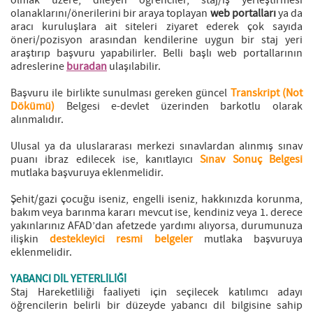
olmak üzere, dileyen öğrenciler, staj/iş yerleştirmesi
olanaklarını/önerilerini bir araya toplayan
web portalları
ya da
aracı kuruluşlara ait siteleri ziyaret ederek çok sayıda
öneri/pozisyon arasından kendilerine uygun bir staj yeri
araştırıp başvuru yapabilirler. Belli başlı web portallarının
adreslerine
buradan
ulaşılabilir.
Başvuru ile birlikte sunulması gereken güncel
Transkript (Not
Dökümü)
Belgesi e-devlet üzerinden barkotlu olarak
alınmalıdır.
Ulusal ya da uluslararası merkezi sınavlardan alınmış sınav
puanı ibraz edilecek ise, kanıtlayıcı
Sınav Sonuç Belgesi
mutlaka başvuruya eklenmelidir.
Şehit/gazi çocuğu iseniz, engelli iseniz, hakkınızda korunma,
bakım veya barınma kararı mevcut ise, kendiniz veya 1. derece
yakınlarınız AFAD’dan afetzede yardımı alıyorsa, durumunuza
ilişkin
destekleyici resmi belgeler
mutlaka başvuruya
eklenmelidir.
YABANCI DİL YETERLİLİĞİ
Staj Hareketliliği faaliyeti için seçilecek katılımcı adayı
öğrencilerin belirli bir düzeyde yabancı dil bilgisine sahip