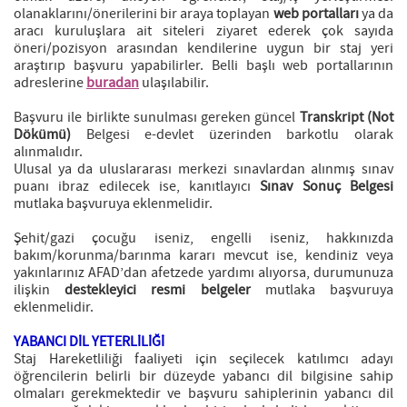
olanaklarını/önerilerini bir araya toplayan
web portalları
ya da
aracı kuruluşlara ait siteleri ziyaret ederek çok sayıda
öneri/pozisyon arasından kendilerine uygun bir staj yeri
araştırıp başvuru yapabilirler. Belli başlı web portallarının
adreslerine
buradan
ulaşılabilir.
Başvuru ile birlikte sunulması gereken güncel
Transkript (Not
Dökümü)
Belgesi e-devlet üzerinden barkotlu olarak
alınmalıdır.
Ulusal ya da uluslararası merkezi sınavlardan alınmış sınav
puanı ibraz edilecek ise, kanıtlayıcı
Sınav Sonuç Belgesi
mutlaka başvuruya eklenmelidir.
Şehit/gazi çocuğu iseniz, engelli iseniz, hakkınızda
bakım/korunma/barınma kararı mevcut ise, kendiniz veya
yakınlarınız AFAD’dan afetzede yardımı alıyorsa, durumunuza
ilişkin
destekleyici resmi belgeler
mutlaka başvuruya
eklenmelidir.
YABANCI DİL YETERLİLİĞİ
Staj Hareketliliği faaliyeti için seçilecek katılımcı adayı
öğrencilerin belirli bir düzeyde yabancı dil bilgisine sahip
olmaları gerekmektedir ve başvuru sahiplerinin yabancı dil