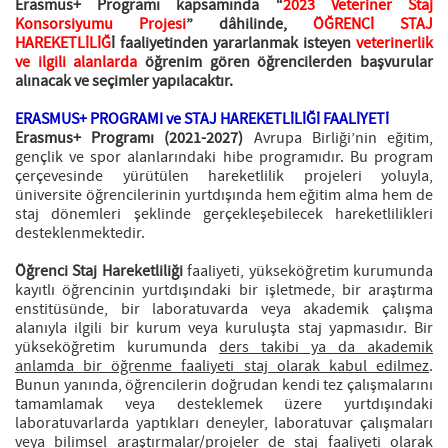
Erasmus+ Programı kapsamında “
2023 Veteriner Staj
Konsorsiyumu Projesi
” dâhilinde,
ÖĞRENCİ STAJ
HAREKETLİLİĞ
İ
faaliyetinden yararlanmak isteyen
veterinerlik
ve ilgili alanlarda
öğrenim gören öğrencilerden başvurular
alınacak ve seçimler yapılacaktır.
ERASMUS+ PROGRAMI ve STAJ HAREKETLİLİĞİ FAALİYETİ
Erasmus+ Programı (2021-2027)
Avrupa Birliği’nin eğitim,
gençlik ve spor alanlarındaki hibe programıdır. Bu program
çerçevesinde yürütülen hareketlilik projeleri yoluyla,
üniversite öğrencilerinin yurtdışında hem eğitim alma hem de
staj dönemleri şeklinde gerçekleşebilecek hareketlilikleri
desteklenmektedir.
Öğrenci Staj Hareketliliği
faaliyeti, yükseköğretim kurumunda
kayıtlı öğrencinin yurtdışındaki bir işletmede, bir araştırma
enstitüsünde, bir laboratuvarda veya akademik çalışma
alanıyla ilgili bir kurum veya kuruluşta staj yapmasıdır. Bir
yükseköğretim kurumunda
ders takibi ya da akademik
anlamda bir öğrenme faaliyeti staj olarak kabul edilmez
.
Bunun yanında, öğrencilerin doğrudan kendi tez çalışmalarını
tamamlamak veya desteklemek üzere yurtdışındaki
laboratuvarlarda yaptıkları deneyler, laboratuvar çalışmaları
veya bilimsel araştırmalar/projeler de staj faaliyeti olarak