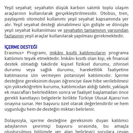
Yeşil seyahat; seyahatin düşük karbon salımlı toplu ulaşım
araçlarının kullanılarak gerçekleştirilmesidir. Otobüs, tren,
paylaşımlı otomobil kullanımı yeşil seyahat kapsamında yer
alır. Yeşil seyahat desteği alınabilmesi için gidişte ve dönüşte
yeşil seyahat kullanılması ve
seyahatin tamamının yarısından
fazlasının
yeşil araçlar kullanılarak yapılması gerekmektedir.
İÇERME DESTEĞİ
Erasmus+ Programı,
imkânı kısıtlı katılımcıların
programa
katılımını teşvik etmektedir. İmkânı kısıtlı olan kişi, ek finansal
destek olmadığı takdirde kişisel fiziksel durumu, zihinsel
durumu veya sağlık durumu, hareketlilik faaliyetine
katılmasına izin vermeyen potansiyel katılımcıdır. İçerme
desteğine gereksinim duyan öğrenciye ilave hibe verilebilmesi
için yükseköğretim kurumu, katılımcıdan aldığı talebi, yaklaşık
ek masrafları belirledikten sonra ve faaliyet başlamadan önce
gerekli kanıtlayıcı belgelerle birlikte Türkiye Ulusal Ajansı’nın
onayına sunar. Her başvuru özel olarak değerlendirilir ve hem
uygunluğu hem de desteğin miktarı belirlenir.
Dolayısıyla, içerme desteğine gereksinim duyan katılımcı
adaylarının çevrimiçi başvuru sırasında, bu amaçla
oluşturulmuş bölümde yer alan belirleyici sorulara cevap