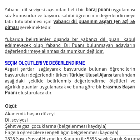
Yabancı dil seviyesi açısından belli bir
baraj puanı
uygulaması
söz konusudur ve başvuru sahibi öğrencinin değerlendirmeye
tabi tutulabilmesi için
yabancı dil puanının asgari (en az) 55
olması
gerekmektedir.
Yukarıda belirtilenler dışında bir yabancı dil puanı kabul
edilmeyecek olup Yabancı Dil Puanı bulunmayan adayların
değerlendirmeye alınması da mümkün değildir.
SEÇİM ÖLÇÜTLERİ VE DEĞERLENDİRME
Asgari şartları sağlayarak başvuruda bulunan öğrencilerin
başvuruları değerlendirilirken
Türkiye Ulusal Ajansı
tarafından
aşağıdaki şekilde belirlenmiş değerlendirme ölçütleri ve
ağırlıklı puanlar uygulanacak ve buna göre bir
Erasmus Başarı
Puanı
oluşturulacaktır.
Ölçüt
Akademik başarı düzeyi
Dil seviyesi
Şehit ve gazi çocuklarına (belgelenmesi kaydıyla)
Engelli öğrencilere (engelliliğin belgelenmesi kaydıyla)
2828 Sayılı Sosyal Hizmetler Kanunu ile 5395 sayılı Çocuk Korum