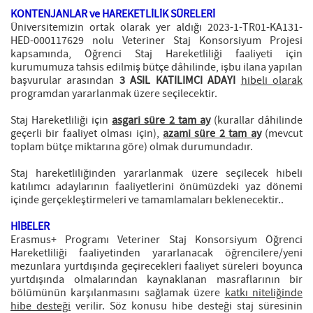
KONTENJANLAR ve HAREKETLİLİK SÜRELERİ
Üniversitemizin ortak olarak yer aldığı 2023-1-TR01-KA131-
HED-000117629 nolu Veteriner Staj Konsorsiyum Projesi
kapsamında, Öğrenci Staj Hareketliliği faaliyeti için
kurumumuza tahsis edilmiş bütçe dâhilinde, işbu ilana yapılan
başvurular arasından
3 ASIL KATILIMCI ADAYI
hibeli olarak
programdan yararlanmak üzere seçilecektir.
Staj Hareketliliği için
asgari süre 2 tam ay
(kurallar dâhilinde
geçerli bir faaliyet olması için),
azami süre 2 tam ay
(mevcut
toplam bütçe miktarına göre) olmak durumundadır.
Staj hareketliliğinden yararlanmak üzere seçilecek hibeli
katılımcı adaylarının faaliyetlerini önümüzdeki yaz dönemi
içinde gerçekleştirmeleri ve tamamlamaları beklenecektir..
HİBELER
Erasmus+ Programı Veteriner Staj Konsorsiyum Öğrenci
Hareketliliği faaliyetinden yararlanacak öğrencilere/yeni
mezunlara yurtdışında geçirecekleri faaliyet süreleri boyunca
yurtdışında olmalarından kaynaklanan masraflarının bir
bölümünün karşılanmasını sağlamak üzere
katkı niteliğinde
hibe desteği
verilir. Söz konusu hibe desteği staj süresinin