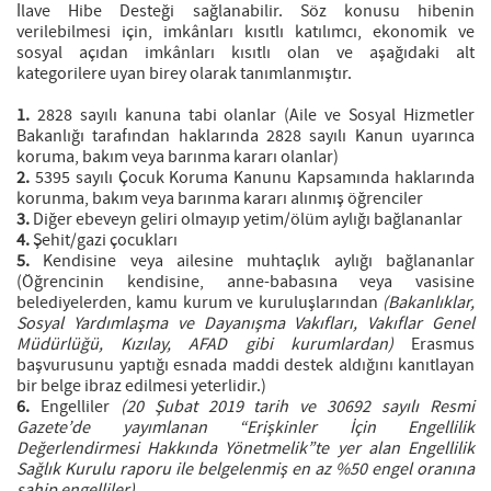
İlave Hibe Desteği sağlanabilir. Söz konusu hibenin
verilebilmesi için, imkânları kısıtlı katılımcı, ekonomik ve
sosyal açıdan imkânları kısıtlı olan ve aşağıdaki alt
kategorilere uyan birey olarak tanımlanmıştır.
1.
2828 sayılı kanuna tabi olanlar (Aile ve Sosyal Hizmetler
Bakanlığı tarafından haklarında 2828 sayılı Kanun uyarınca
koruma, bakım veya barınma kararı olanlar)
2.
5395 sayılı Çocuk Koruma Kanunu Kapsamında haklarında
korunma, bakım veya barınma kararı alınmış öğrenciler
3.
Diğer ebeveyn geliri olmayıp yetim/ölüm aylığı bağlananlar
4.
Şehit/gazi çocukları
5.
Kendisine veya ailesine muhtaçlık aylığı bağlananlar
(Öğrencinin kendisine, anne-babasına veya vasisine
belediyelerden, kamu kurum ve kuruluşlarından
(Bakanlıklar,
Sosyal Yardımlaşma ve Dayanışma Vakıfları, Vakıflar Genel
Müdürlüğü, Kızılay, AFAD gibi kurumlardan)
Erasmus
başvurusunu yaptığı esnada maddi destek aldığını kanıtlayan
bir belge ibraz edilmesi yeterlidir.)
6.
Engelliler
(20 Şubat 2019 tarih ve 30692 sayılı Resmi
Gazete’de yayımlanan “Erişkinler İçin Engellilik
Değerlendirmesi Hakkında Yönetmelik”te yer alan Engellilik
Sağlık Kurulu raporu ile belgelenmiş en az %50 engel oranına
sahip engelliler)