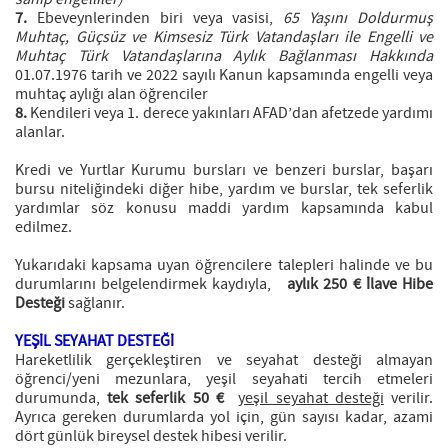
7.
Ebeveynlerinden biri veya vasisi,
65 Yaşını Doldurmuş
Muhtaç, Güçsüz ve Kimsesiz Türk Vatandaşları ile Engelli ve
Muhtaç Türk Vatandaşlarına Aylık Bağlanması Hakkında
01.07.1976 tarih ve 2022 sayılı Kanun kapsamında engelli veya
muhtaç aylığı alan öğrenciler
8.
Kendileri veya 1. derece yakınları AFAD’dan afetzede yardımı
alanlar.
Kredi ve Yurtlar Kurumu bursları ve benzeri burslar, başarı
bursu niteliğindeki diğer hibe, yardım ve burslar, tek seferlik
yardımlar söz konusu maddi yardım kapsamında kabul
edilmez.
Yukarıdaki kapsama uyan öğrencilere talepleri halinde ve bu
durumlarını belgelendirmek kaydıyla,
aylık 250 € İlave Hibe
Desteği
sağlanır.
YEŞİL SEYAHAT DESTEĞİ
Hareketlilik gerçekleştiren ve seyahat desteği almayan
öğrenci/yeni mezunlara, yeşil seyahati tercih etmeleri
durumunda,
tek seferlik 50 €
yeşil seyahat desteği
verilir.
Ayrıca gereken durumlarda yol için, gün sayısı kadar, azami
dört günlük bireysel destek hibesi verilir.