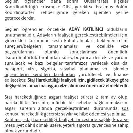
Seçilen öğrenciler daha sonra Uluslararası İlişkiler
Koordinatörlüğü Erasmus+ Ofisi, gerekirse Erasmus Bölüm
Koordinatörleri rehberliğinde gereken işlemleri yerine
getireceklerdir.
Seçilen öğrenciler, öncelikle
ADAY KATILIMCI
olduklarını
unutmamalıdır. Adayların faaliyeti gerçekleştirebilmeleri için,
gidecekleri kurumdan kesin kabul almaları, beklenen resmi
süreçleri/belgeleri tamamlamaları ve özellikle vize
başvurularının olumlu sonuçlanması önemlidir.
Koordinatörlük tarafından süreç boyunca destek ve yardım
sunulacak ve bazı belgeler tarafımızca verilecek olsa da,
pasaport, vize, sigorta, seyahat planlama vb. işlemler
öğrencilerin kendileri tarafından
yürütülecek ve finanse
edilecektir.
Staj Hareketliliği faaliyeti için, gidilecek ülkeye göre
değişebilen amacına uygun vize alınması önem arz etmektedir.
Staj hareketliliğinde asgari faaliyet süresi 2 tam ay olup,
hareketlilik süresinin, mücbir bir sebebe bağlı olmaksızın,
asgari sürenin altında gerçekleştirilmesi durumunda,
söz
konusu hareketlilik geçersiz sayılır
ve hibe ödemesi yapılmaz.
Katılımcı, staj hareketliliği faaliyeti öncesinde sağlık, kaza ve
mesuliyet dâhil olmak üzere, yeterli sigorta güvencesine sahip
olmak zorundadır
.