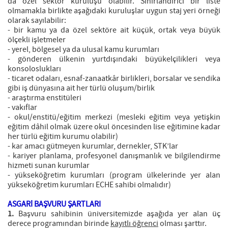
da özel sektör kuruluşu olabilir. Sınırlandırıcı bir liste
olmamakla birlikte aşağıdaki kuruluşlar uygun staj yeri örneği
olarak sayılabilir:
- bir kamu ya da özel sektöre ait küçük, ortak veya büyük
ölçekli işletmeler
- yerel, bölgesel ya da ulusal kamu kurumları
- gönderen ülkenin yurtdışındaki büyükelçilikleri veya
konsoloslukları
- ticaret odaları, esnaf-zanaatkâr birlikleri, borsalar ve sendika
gibi iş dünyasına ait her türlü oluşum/birlik
- araştırma enstitüleri
- vakıflar
- okul/enstitü/eğitim merkezi (mesleki eğitim veya yetişkin
eğitim dâhil olmak üzere okul öncesinden lise eğitimine kadar
her türlü eğitim kurumu olabilir)
- kar amacı gütmeyen kurumlar, dernekler, STK’lar
- kariyer planlama, profesyonel danışmanlık ve bilgilendirme
hizmeti sunan kurumlar
- yükseköğretim kurumları (program ülkelerinde yer alan
yükseköğretim kurumları ECHE sahibi olmalıdır)
ASGARİ BAŞVURU ŞARTLARI
1.
Başvuru sahibinin üniversitemizde aşağıda yer alan üç
derece programından birinde
kayıtlı öğrenci
olması şarttır.