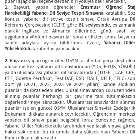
puanı aşağıdaki seçeneklerden biri yoluyla belirlenecektir.
1.
Başvuru yapan öğrenciler
Erasmus+ Öğrenci Staj
Hareketliliği Yabancı Dil Seviye Tespit Sınavına
katılabilir. Söz
konusu yabancı dil seviye tespit sınavı, Ortak Avrupa Dil
Referans Çerçevesine (CEFR) göre
B1 seviyesinde,
eş zamanlı
olarak İngilizce ve Almanca dillerinde,
günü, saati ve
uygulanma yöntemi başvurular sona erdikten sonra başvuru
sahibi adaylara ayrıca bildirilmek üzere
,
Yabancı Diller
Yüksekokulu
tarafından yapılacaktır.
2.
Başvuru yapan öğrenciler, ÖSYM tarafından gerçekleştirilen
ulusal merkezi yabancı dil sınavlarından (YDS, E-YDS, YÖKDİL)
ya da uluslararası yabancı dil sınavlarından (TOEFL, CAE, CPE,
PTE, Goethe Zertifikat, Test DAF, DSD, DALF, DELF, TELC) son
dört yıl (2021, 2022, 2023 ve 2024 yılları) içinde aldıkları
puanları da ibraz edebilirler. Ulusal sınavlardan 100 üzerinden
alınmış puanlar herhangi bir çevirime tabi tutulmaksızın
değerlendirmeye alınacaktır. Uluslararası sınavlardan alınmış
puanlar ise en güncel ÖSYM Uluslararası Sınavlar Eşdeğerlik
Dokümanı dikkate alınarak çevrilecektir. Öğrencinin merkezi
yabancı dil sınavı puan belgesini ibraz etmesine rağmen,
Yabancı Diller Yüksekokulu tarafından yapılacak sınava girme
hakkı saklı olup, bu durumda daha yüksek olan Yabancı Dil
Puanı dikkate alınacaktır.