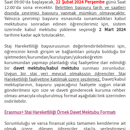
Saat 09:00’da başlayacak,
22 Şubat 2024 Perşembe
günü Saat
12:00’da sona erecektir.
Belirtilen başvuru tarih ve saatleri
dışında çevrimiçi başvuru yapmak mümkün olmayacaktır.
Yalnızca çevrimiçi başvuru esnasında sunamadıkları kabul
mektubunu sonradan edinen öğrencilerimiz için, sistem
üzerinde kabul mektubu yükleme seçeneği
2 Mart 2024
tarihine kadar açık tutulacaktır.
Staj Hareketliliği başvurusunun değerlendirilebilmesi için,
öğrencinin kendi girişim ve bağlantıları yoluyla bulduğu bir
işletmeden/kurumdan/kuruluştan/yükseköğretim
kurumundan yapmayı planladığı staj faaliyetine dair edindiği
bir
davet mektubu/kabul mektubu
sunması zorunludur.
Uygun bir staj yeri mevcut olmaksızın öğrenciler Staj
Hareketliliği faaliyetine katılmak üzere seçilemez.
Davet/kabul
mektuplarının, başvuru yapacağınız faaliyete uygun olarak
gönderilmesi için size ve daveti gönderecek kuruma rehber
olması amacıyla oluşturulmuş format aşağıdaki link üzerinden
indirilebilir.
Erasmus+ Staj Hareketliliği Örnek Davet Mektubu Formatı
Sorumluluğu ve varsa finansal yükü tamamen kendilerine ait
olmak üzere, dileyen öğrenciler, staj/iş yerleştirmesi