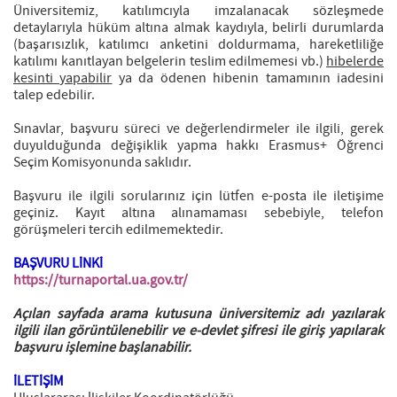
Üniversitemiz, katılımcıyla imzalanacak sözleşmede
detaylarıyla hüküm altına almak kaydıyla, belirli durumlarda
(başarısızlık, katılımcı anketini doldurmama, hareketliliğe
katılımı kanıtlayan belgelerin teslim edilmemesi vb.)
hibelerde
kesinti yapabilir
ya da ödenen hibenin tamamının iadesini
talep edebilir.
Sınavlar, başvuru süreci ve değerlendirmeler ile ilgili, gerek
duyulduğunda değişiklik yapma hakkı Erasmus+ Öğrenci
Seçim Komisyonunda saklıdır.
Başvuru ile ilgili sorularınız için lütfen e-posta ile iletişime
geçiniz. Kayıt altına alınamaması sebebiyle, telefon
görüşmeleri tercih edilmemektedir.
BAŞVURU LİNKİ
https://turnaportal.ua.gov.tr/
Açılan sayfada arama kutusuna üniversitemiz adı yazılarak
ilgili ilan görüntülenebilir ve e-devlet şifresi ile giriş yapılarak
başvuru işlemine başlanabilir.
İLETİŞİM