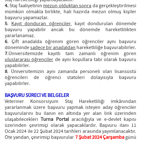
4.
Staj faaliyetinin
mezun olduktan sonra
da gerçekleştirilmesi
mümkün olmakla birlikte, hali hazırda mezun olmuş kişiler
başvuru yapamazlar.
5
.
Kayıt donduran öğrenciler
, kayıt dondurulan dönemde
başvuru yapabilir ancak bu dönemde hareketlilikten
yararlanamaz.
6
. Çift anadalda öğrenim gören öğrenciler aynı başvuru
döneminde
sadece bir anadaldan
hareketliliğe başvurabilirler.
7
.Üniversitemizde kayıtlı tam zamanlı öğrenim gören
uluslararası öğrenciler
de aynı koşullara tabi olarak başvuru
yapabilirler.
8
. Üniversitemizin aynı zamanda personeli olan lisansüstü
öğrencileri de öğrenci statüleri dolayısıyla başvuru
yapabilirler.
BAŞVURU SÜRECİ VE BELGELER
Veteriner Konsorsiyum Staj Hareketliliği imkânından
yararlanmak üzere başvuru yapmak isteyen aday öğrenciler
başvurularını bu ilanın en altında yer alan link üzerinden
ulaşabilecekleri
Turna Portal
aracılığıyla ve e-devlet kapısı
üzerinden çevrimiçi olarak yapacaklardır. Başvuru ilanı 11
Ocak 2024 ile 22 Şubat 2024 tarihleri arasında yayımlanacaktır.
Öte yandan, çevrimiçi başvurular
7 Şubat 2024 Çarşamba
günü