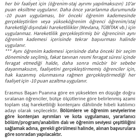
her bir faaliyet için (öğrenim-staj ayrımı yapılmaksızın) 10’ar
puan eksiltme uygulanır. Daha önce yararlanma durumunda
-10 puan uygulaması, bir önceki öğrenim kademesinde
gerçekleştirilen veya yükseköğrenim öğrenci öğrenim/staj
hareketliği dışındaki hareketlilikler (Mevlana, TÜBİTAK vb.) için
uygulanmaz. Hareketlilik gerçekleştirmiş bir öğrencinin aynı
öğrenim kademesi içerisinde tekrar başvurması halinde
uygulanır.
*** Aynı öğrenim kademesi içerisinde daha önceki bir seçim
döneminde seçilmiş, fakat tanınan resmi feragat süresi içinde
feragat etmediği halde, daha sonra mücbir bir sebebe
dayanmaksızın, faaliyetini gerçekleştirmemiş öğrenciler için,
hak kazanmış olunmasına rağmen gerçekleştirmediği her
faaliyet için -10 puan azaltma uygulanır.
Erasmus Başarı Puanına göre en yüksekten en düşüğe doğru
sıralanan öğrenciler, bütçe ölçütlerine göre belirlenmiş azami
toplam staj hareketliliği kontenjanı dâhilinde hibeli katılımcı
adayı olarak seçilecektir.
Bölümlere ve öğrenim seviyelerine
göre kontenjan ayrımları ve kota uygulaması, yararlanıcı
bölüm/program/anabilim dalı ve öğrenim seviyesi çeşitliliğini
sağlamak adına, gerekli görülmesi halinde, alınan başvurulara
göre sonradan yapılacaktır.