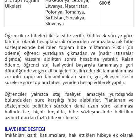
3. Grup Program
Makedonya, Letonya,
600 €
Ülkeleri
Litvanya, Macaristan,
Polonya, Romanya,
Sırbistan, Slovakya,
Slovenya
Öğrencilere hibeleri iki taksitte verilir. Gidilecek süreye göre
tahmini olarak hesaplanarak öngörülen ve imzalanacak hibe
sözleşmesinde belirtilen toplam hibe miktarının %80'i (ön
ödeme) öğrenci yurtdışına çıkmadan ve (nadir istisnalar
dışında) vizesini aldıktan sonra hesabına yatırılır. Kalan
ödeme, öğrenci staj faaliyetini başarıyla tamamlayıp geri
döndüğünde ve gerekli belgeleri teslim ederek, tamamlanması
zorunlu raporları tamamladıktan sonra, gerçekleşen kesin
sürelere göre toplam hibesi yeniden hesap edilerek yapılır.
Öğrenciler yalnızca staj faaliyeti amacıyla yurtdışında
bulundukları süre karşılığı hibe alabilirler. Planlanan ve
sözleşmede belirtilen süreden daha uzun süre kalınması
halinde ise, hiçbir koşulda, hibe sözleşmesinde belirtilen
azami tutardan fazla hibe verilemez.
İLAVE HİBE DESTEĞİ
İmkânları kısıtlı katılımcılara, hak ettikleri hibeye ek olarak