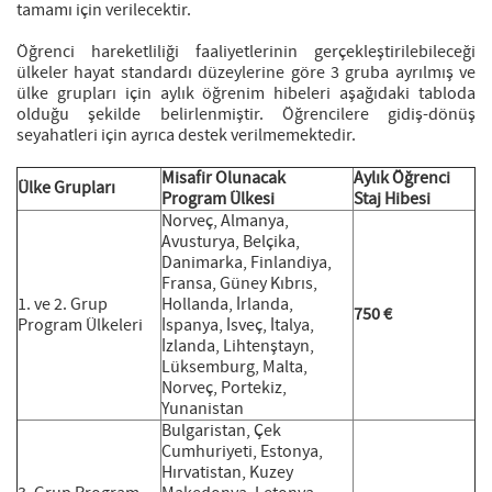
tamamı için verilecektir.
Öğrenci hareketliliği faaliyetlerinin gerçekleştirilebileceği
ülkeler hayat standardı düzeylerine göre 3 gruba ayrılmış ve
ülke grupları için aylık öğrenim hibeleri aşağıdaki tabloda
olduğu şekilde belirlenmiştir. Öğrencilere gidiş-dönüş
seyahatleri için ayrıca destek verilmemektedir.
Misafir Olunacak
Aylık Öğrenci
Ülke Grupları
Program Ülkesi
Staj Hibesi
Norveç, Almanya,
Avusturya, Belçika,
Danimarka, Finlandiya,
Fransa, Güney Kıbrıs,
1. ve 2. Grup
Hollanda, İrlanda,
750 €
Program Ülkeleri
İspanya, İsveç, İtalya,
İzlanda, Lihtenştayn,
Lüksemburg, Malta,
Norveç, Portekiz,
Yunanistan
Bulgaristan, Çek
Cumhuriyeti, Estonya,
Hırvatistan, Kuzey