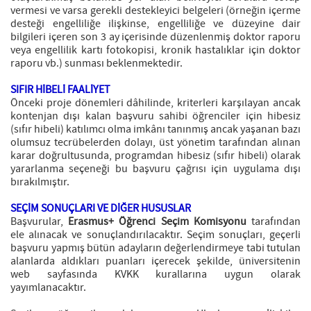
vermesi ve varsa gerekli destekleyici belgeleri (örneğin içerme
desteği engelliliğe ilişkinse, engelliliğe ve düzeyine dair
bilgileri içeren son 3 ay içerisinde düzenlenmiş doktor raporu
veya engellilik kartı fotokopisi, kronik hastalıklar için doktor
raporu vb.) sunması beklenmektedir.
SIFIR HİBELİ FAALİYET
Önceki proje dönemleri dâhilinde, kriterleri karşılayan ancak
kontenjan dışı kalan başvuru sahibi öğrenciler için hibesiz
(sıfır hibeli) katılımcı olma imkânı tanınmış ancak yaşanan bazı
olumsuz tecrübelerden dolayı, üst yönetim tarafından alınan
karar doğrultusunda, programdan hibesiz (sıfır hibeli) olarak
yararlanma seçeneği bu başvuru çağrısı için uygulama dışı
bırakılmıştır.
SEÇİM SONUÇLARI VE DİĞER HUSUSLAR
Başvurular,
Erasmus+ Öğrenci Seçim Komisyonu
tarafından
ele alınacak ve sonuçlandırılacaktır. Seçim sonuçları, geçerli
başvuru yapmış bütün adayların değerlendirmeye tabi tutulan
alanlarda aldıkları puanları içerecek şekilde, üniversitenin
web sayfasında KVKK kurallarına uygun olarak
yayımlanacaktır.