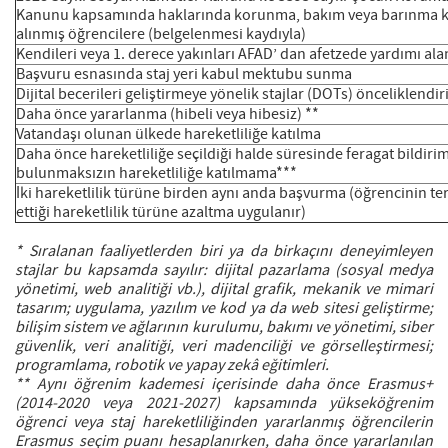
Kanunu kapsamında haklarında korunma, bakım veya barınma k
alınmış öğrencilere (belgelenmesi kaydıyla)
Kendileri veya 1. derece yakınları AFAD’ dan afetzede yardımı ala
Başvuru esnasında staj yeri kabul mektubu sunma
Dijital becerileri geliştirmeye yönelik stajlar (DOTs) önceliklendiri
Daha önce yararlanma (hibeli veya hibesiz) **
Vatandaşı olunan ülkede hareketliliğe katılma
Daha önce hareketliliğe seçildiği halde süresinde feragat bildiri
bulunmaksızın hareketliliğe katılmama***
İki hareketlilik türüne birden aynı anda başvurma (öğrencinin te
ettiği hareketlilik türüne azaltma uygulanır)
* Sıralanan faaliyetlerden biri ya da birkaçını deneyimleyen
stajlar bu kapsamda sayılır: dijital pazarlama (sosyal medya
yönetimi, web analitiği vb.), dijital grafik, mekanik ve mimari
tasarım; uygulama, yazılım ve kod ya da web sitesi geliştirme;
bilişim sistem ve ağlarının kurulumu, bakımı ve yönetimi, siber
güvenlik, veri analitiği, veri madenciliği ve görselleştirmesi;
programlama, robotik ve yapay zekâ eğitimleri.
** Aynı öğrenim kademesi içerisinde daha önce Erasmus+
(2014-2020 veya 2021-2027) kapsamında yükseköğrenim
öğrenci veya staj hareketliliğinden yararlanmış öğrencilerin
Erasmus seçim puanı hesaplanırken, daha önce yararlanılan