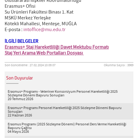
Uluslararası İlişkiler Koordinatörlüğü
Erasmus+ Ofisi
Su Ürünleri Fakültesi Binası 1. Kat
MSKÜ Merkez Yerleşke
Kötekli Mahallesi, Menteşe, MUĞLA
E-posta :
intoffice@mu.edu.tr
İLGİLİ BELGELER
Erasmus+ Staj Hareketliliği Davet Mektubu Formatı
Staj Yeri Arama Web Portalları Dosyası
Son Güncelleme : 27.02.2024 10:09:07
Okunma Sayısı : 3969
Son Duyurular
Erasmus+ Programı - Veteriner Konsorsiyum Personel Hareketliliği 2025
Sözleşme Dönemi Başvuru Sonuçları
20 Temmuz 2026
Erasmus+ Programı Personel Hareketliliği 2025 Sözleşme Dönemi Başvuru
Sonuçları
22 Haziran 2026
Erasmus Programı (2025 Sözleşme Dönemi) Personel Ders Verme Hareketliliği
Başvuru Çağrısı
04 Mayıs 2026