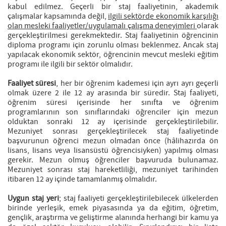
kabul edilmez. Geçerli bir staj faaliyetinin, akademik
çalışmalar kapsamında değil,
ilgili sektörde ekonomik karşılığı
olan mesleki faaliyetler/uygulamalı çalışma deneyimleri
olarak
gerçekleştirilmesi gerekmektedir. Staj faaliyetinin öğrencinin
diploma programı için zorunlu olması beklenmez. Ancak staj
yapılacak ekonomik sektör, öğrencinin mevcut mesleki eğitim
programı ile ilgili bir sektör olmalıdır.
Faaliyet süresi
, her bir öğrenim kademesi için ayrı ayrı geçerli
olmak üzere 2 ile 12 ay arasında bir süredir. Staj faaliyeti,
öğrenim süresi içerisinde her sınıfta ve öğrenim
programlarının son sınıflarındaki öğrenciler için mezun
olduktan sonraki 12 ay içerisinde gerçekleştirilebilir.
Mezuniyet sonrası gerçekleştirilecek staj faaliyetinde
başvurunun öğrenci mezun olmadan önce (hâlihazırda ön
lisans, lisans veya lisansüstü öğrencisiyken) yapılmış olması
gerekir. Mezun olmuş öğrenciler başvuruda bulunamaz.
Mezuniyet sonrası staj hareketliliği, mezuniyet tarihinden
itibaren 12 ay içinde tamamlanmış olmalıdır.
Uygun staj yeri
; staj faaliyeti gerçekleştirilebilecek ülkelerden
birinde yerleşik, emek piyasasında ya da eğitim, öğretim,
gençlik, araştırma ve geliştirme alanında herhangi bir kamu ya