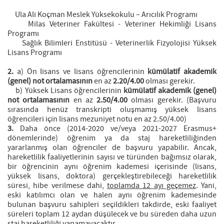
Ula Ali Koçman Meslek Yüksekokulu – Arıcılık Programı
Milas Veteriner Fakültesi - Veteriner Hekimliği Lisans
Programı
Sağlık Bilimleri Enstitüsü - Veterinerlik Fizyolojisi Yüksek
Lisans Programı
2.
a) Ön lisans ve lisans öğrencilerinin
kümülatif akademik
(genel) not ortalamasının
en az
2.20/4.00
olması gerekir.
b) Yüksek Lisans öğrencilerinin
kümülatif akademik (genel)
not ortalamasının
en az
2.50/4.00
olması gerekir. (Başvuru
sırasında henüz transkripti oluşmamış yüksek lisans
öğrencileri için lisans mezuniyet notu en az 2.50/4.00)
3.
Daha önce (2014-2020 ve/veya 2021-2027 Erasmus+
dönemlerinde) öğrenim ya da staj hareketliliğinden
yararlanmış olan öğrenciler de başvuru yapabilir. Ancak,
hareketlilik faaliyetlerinin sayısı ve türünden bağımsız olarak,
bir öğrencinin aynı öğrenim kademesi içerisinde (lisans,
yüksek lisans, doktora) gerçekleştirebileceği hareketlilik
süresi, hibe verilmese dahi,
toplamda 12 ayı geçemez
. Yani,
eski katılımcı olan ve halen aynı öğrenim kademesinde
bulunan başvuru sahipleri seçildikleri takdirde, eski faaliyet
süreleri toplam 12 aydan düşülecek ve bu süreden daha uzun
staj hareketliliği yapamayacaktır.