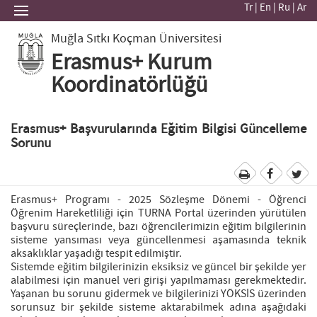
Tr
|
En
|
Ru
|
Ar
Muğla Sıtkı Koçman Üniversitesi
Erasmus+ Kurum
Koordinatörlüğü
Erasmus+ Başvurularında Eğitim Bilgisi Güncelleme
Sorunu
Erasmus+ Programı - 2025 Sözleşme Dönemi - Öğrenci
Öğrenim Hareketliliği için TURNA Portal üzerinden yürütülen
başvuru süreçlerinde, bazı öğrencilerimizin eğitim bilgilerinin
sisteme yansıması veya güncellenmesi aşamasında teknik
aksaklıklar yaşadığı tespit edilmiştir.
Sistemde eğitim bilgilerinizin eksiksiz ve güncel bir şekilde yer
alabilmesi için manuel veri girişi yapılmaması gerekmektedir.
Yaşanan bu sorunu gidermek ve bilgilerinizi YÖKSİS üzerinden
sorunsuz bir şekilde sisteme aktarabilmek adına aşağıdaki