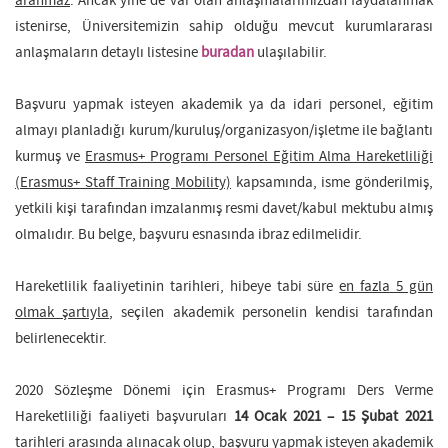
aranmaz
. Ancak yine de var olan anlaşmalarımızdan faydalanmak
istenirse, Üniversitemizin sahip olduğu mevcut kurumlararası
anlaşmaların detaylı listesine
buradan
ulaşılabilir.
Başvuru yapmak isteyen akademik ya da idari personel, eğitim
almayı planladığı kurum/kuruluş/organizasyon/işletme ile bağlantı
kurmuş ve
Erasmus+ Programı Personel Eğitim Alma Hareketliliği
(Erasmus+ Staff Training Mobility)
kapsamında, isme gönderilmiş,
yetkili kişi tarafından imzalanmış resmi davet/kabul mektubu almış
olmalıdır. Bu belge, başvuru esnasında ibraz edilmelidir.
Hareketlilik faaliyetinin tarihleri, hibeye tabi süre
en fazla 5 gün
olmak şartıyla
, seçilen akademik personelin kendisi tarafından
belirlenecektir.
2020 Sözleşme Dönemi için Erasmus+ Programı Ders Verme
Hareketliliği faaliyeti başvuruları
14 Ocak 2021 – 15 Şubat 2021
tarihleri arasında alınacak olup, başvuru yapmak isteyen akademik