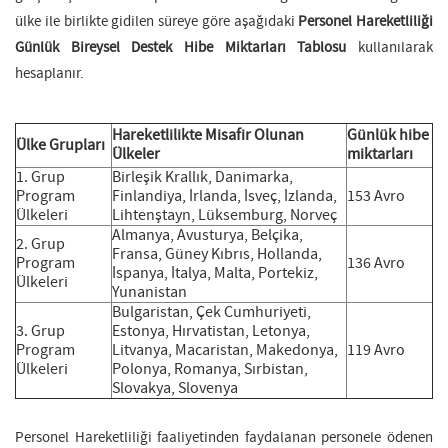
ülke ile birlikte gidilen süreye göre aşağıdaki
Personel Hareketliliği
Günlük Bireysel Destek Hibe Miktarları Tablosu
kullanılarak
hesaplanır.
Hareketlilikte Misafir Olunan
Günlük hibe
Ülke Grupları
Ülkeler
miktarları
1. Grup
Birleşik Krallık, Danimarka,
Program
Finlandiya, İrlanda, İsveç, İzlanda,
153 Avro
Ülkeleri
Lihtenştayn, Lüksemburg, Norveç
Almanya, Avusturya, Belçika,
2. Grup
Fransa, Güney Kıbrıs, Hollanda,
Program
136 Avro
İspanya, İtalya, Malta, Portekiz,
Ülkeleri
Yunanistan
Bulgaristan, Çek Cumhuriyeti,
3. Grup
Estonya, Hırvatistan, Letonya,
Program
Litvanya, Macaristan, Makedonya,
119 Avro
Ülkeleri
Polonya, Romanya, Sırbistan,
Slovakya, Slovenya
Personel Hareketliliği faaliyetinden faydalanan personele ödenen