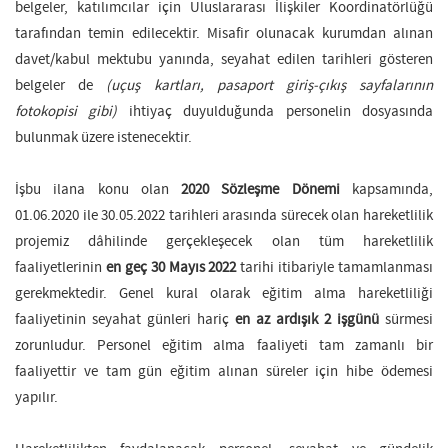
belgeler, katılımcılar için Uluslararası İlişkiler Koordinatörlüğü
tarafından temin edilecektir. Misafir olunacak kurumdan alınan
davet/kabul mektubu yanında, seyahat edilen tarihleri gösteren
belgeler de
(uçuş kartları, pasaport giriş-çıkış sayfalarının
fotokopisi gibi)
ihtiyaç duyulduğunda personelin dosyasında
bulunmak üzere istenecektir.
İşbu ilana konu olan
2020 Sözleşme Dönemi
kapsamında,
01.06.2020 ile 30.05.2022 tarihleri arasında sürecek olan hareketlilik
projemiz dâhilinde gerçekleşecek olan tüm hareketlilik
faaliyetlerinin
en geç 30 Mayıs 2022
tarihi itibariyle tamamlanması
gerekmektedir. Genel kural olarak eğitim alma hareketliliği
faaliyetinin seyahat günleri hariç
en az ardışık 2 işgünü
sürmesi
zorunludur. Personel eğitim alma faaliyeti tam zamanlı bir
faaliyettir ve tam gün eğitim alınan süreler için hibe ödemesi
yapılır.