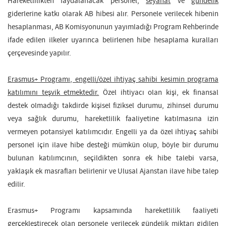
Hareketlilikten faydalanacak personel,
seyahat
ve
gündelik
giderlerine katkı olarak AB hibesi alır. Personele verilecek hibenin
hesaplanması, AB Komisyonunun yayımladığı Program Rehberinde
ifade edilen ilkeler uyarınca belirlenen hibe hesaplama kuralları
çerçevesinde yapılır.
Erasmus+ Programı, engelli/özel ihtiyaç sahibi kesimin programa
katılımını teşvik etmektedir.
Özel ihtiyacı olan kişi, ek finansal
destek olmadığı takdirde kişisel fiziksel durumu, zihinsel durumu
veya sağlık durumu, hareketlilik faaliyetine katılmasına izin
vermeyen potansiyel katılımcıdır. Engelli ya da özel ihtiyaç sahibi
personel için ilave hibe desteği mümkün olup, böyle bir durumu
bulunan katılımcının, seçildikten sonra ek hibe talebi varsa,
yaklaşık ek masrafları belirlenir ve Ulusal Ajanstan ilave hibe talep
edilir.
Erasmus+ Programı kapsamında hareketlilik faaliyeti
gerçekleştirecek olan personele verilecek gündelik miktarı gidilen