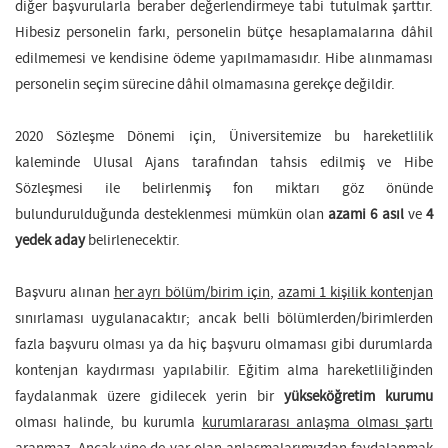
diğer başvurularla beraber değerlendirmeye tabi tutulmak şarttır.
Hibesiz personelin farkı, personelin bütçe hesaplamalarına dâhil
edilmemesi ve kendisine ödeme yapılmamasıdır. Hibe alınmaması
personelin seçim sürecine dâhil olmamasına gerekçe değildir.
2020 Sözleşme Dönemi için, Üniversitemize bu hareketlilik
kaleminde Ulusal Ajans tarafından tahsis edilmiş ve Hibe
Sözleşmesi ile belirlenmiş fon miktarı göz önünde
bulundurulduğunda desteklenmesi mümkün olan
azami
6 asıl
ve
4
yedek
aday
belirlenecektir.
Başvuru alınan
her ayrı bölüm/birim için
,
azami 1 kişilik kontenjan
sınırlaması uygulanacaktır; ancak belli bölümlerden/birimlerden
fazla başvuru olması ya da hiç başvuru olmaması gibi durumlarda
kontenjan kaydırması yapılabilir. Eğitim alma hareketliliğinden
faydalanmak üzere gidilecek yerin bir
yükseköğretim kurumu
olması halinde, bu kurumla
kurumlararası anlaşma olması şartı