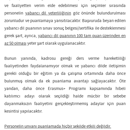
ve faaliyetten verim elde edebilmesi için seçimler sırasında
personelin
yabancı dil yeterliliğinin
göz önünde bulundurulması
zorunludur ve puanlamaya yansıtılacaktır. Başvuruda beyan edilen
yabancı dil puanının sınav sonuç belgesi/sertifika ile desteklenmesi
gerek şart, ayrıca,
yabancı dil puanının 100 tam puan üzerinden en
az 50 olması
yeter şart olarak uygulanacaktır.
Bunun yanında, kadrosu gereği ders verme hareketliliği
faaliyetinden faydalanamıyor olmak ve yabancı dilde iletişimin
gerekli olduğu bir eğitim ya da çalışma ortamında daha önce
bulunmuş olmak da ek puanlama avantajı sağlayacaktır. Öte
yandan, daha önce Erasmus+ Programı kapsamında hibeli
katılımcı adayı olarak seçildiği halde mücbir bir sebebe
dayanmaksızın faaliyetini gerçekleştirmemiş adaylar için puan
kesintisi yapılacaktır.
Personelin unvanı puanlamada hiçbir şekilde etkili değildir.