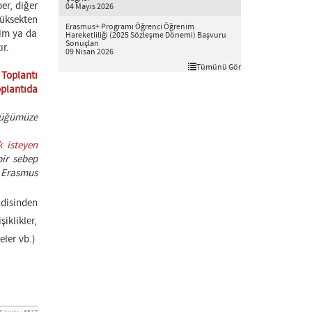
er, diğer
04 Mayıs 2026
üksekten
Erasmus+ Programı Öğrenci Öğrenim
nim ya da
Hareketliliği (2025 Sözleşme Dönemi) Başvuru
Sonuçları
ır.
09 Nisan 2026
Tümünü Gör
 Toplantı
oplantıda
lüğümüze
 isteyen
bir sebep
e Erasmus
disinden
iklikler,
eler vb.)