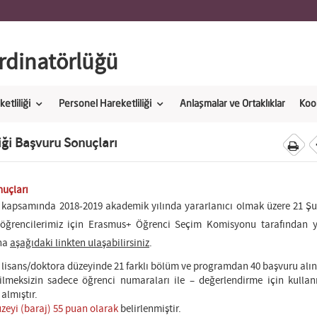
dinatörlüğü
etliliği
Personel Hareketliliği
Anlaşmalar ve Ortaklıklar
Koo
iği Başvuru Sonuçları
nuçları
i kapsamında 2018-2019 akademik yılında yararlanıcı olmak üzere 21 Ş
öğrencilerimiz için Erasmus+ Öğrenci Seçim Komisyonu tarafından y
una
aşağıdaki linkten ulaşabilirsiniz
.
lisans/doktora düzeyinde 21 farklı bölüm ve programdan 40 başvuru alı
tilmeksizin sadece öğrenci numaraları ile – değerlendirme için kulla
almıştır.
düzeyi (baraj) 55 puan olarak
belirlenmiştir.