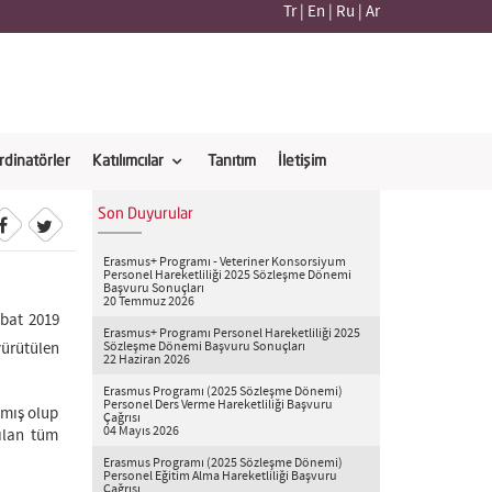
Tr
|
En
|
Ru
|
Ar
rdinatörler
Katılımcılar
Tanıtım
İletişim
Son Duyurular
Erasmus+ Programı - Veteriner Konsorsiyum
Personel Hareketliliği 2025 Sözleşme Dönemi
Başvuru Sonuçları
20 Temmuz 2026
ubat 2019
Erasmus+ Programı Personel Hareketliliği 2025
ürütülen
Sözleşme Dönemi Başvuru Sonuçları
22 Haziran 2026
Erasmus Programı (2025 Sözleşme Dönemi)
Personel Ders Verme Hareketliliği Başvuru
nmış olup
Çağrısı
04 Mayıs 2026
nılan tüm
Erasmus Programı (2025 Sözleşme Dönemi)
Personel Eğitim Alma Hareketliliği Başvuru
Çağrısı