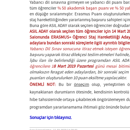
Yabancı dil sınavına girmeyen ve yabancı dil puanı bar
tüm öğrenciler
% 50 akademik başarı puanı ve % 50 yab
en düşüğe sıralanmıştır. Erasmus Puanı oluşturulurken
staj hareketliliğinden yararlanmış başvuru sahipleri için,
Buna göre ASIL ADAY olarak seçilen öğrenciler doğrudan
ASIL ADAY
olarak seçilen tüm öğrenciler için 14 Mart 2
Salonunda ERASMUS+ Öğrenci Staj Hareketliliği Aday B
adaylara bundan sonraki süreçlerle ilgili ayrıntılı bilgil
Yabancı Dil Sınav sonucuna itiraz etmek isteyen öğrenc
başvuru yaparak itiraz dilekçesi teslim etmeleri halinde,
İşbu ilan ile belirlendiği üzere programdan ASIL A
öğrencilere 1
8 Mart 2019
Pazartesi
günü mesai bitimi
olmaksızın feragat eden adaylardan, bir sonraki seçi
puanları oluşturulurken 10 puan eksiltme yapılacaktır.
ÖNEMLİ NOT:
Bu bir
önseçim
olup, yerleştirilen 
kaynaklanan durumların ötesinde, kendisinin kontrolü dı
hibe tahsislerinde ortaya çıkabilecek öngörülemeyen d
programdan yararlanamama ihtimali göz önünde bulun
Sonuçlar için tıklayınız.