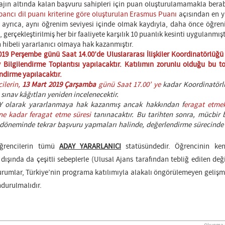
ajın altında kalan başvuru sahipleri için puan oluşturulamamakla berab
ancı dil puanı kriterine göre oluşturulan Erasmus Puanı
açısından en y
 ayrıca, aynı öğrenim seviyesi içinde olmak kaydıyla, daha önce öğre
 gerçekleştirilmiş her bir faaliyete karşılık 10 puanlık kesinti uygulanmışt
 hibeli yararlanıcı olmaya hak kazanmıştır.
019 Perşembe günü Saat 14.00’de Uluslararası İlişkiler Koordinatörlüğü
ilgilendirme Toplantısı yapılacaktır. Katılımın zorunlu olduğu bu t
endirme yapılacaktır.
ilerin,
13 Mart 2019 Çarşamba
günü Saat 17.00’ ye
kadar Koordinatör
 sınav kâğıtları yeniden incelenecektir.
DAY olarak yararlanmaya hak kazanmış ancak hakkından f
eragat etmek
ne kadar feragat etme süresi
tanınacaktır. Bu tarihten sonra, mücbir 
m döneminde tekrar başvuru yapmaları halinde, değerlendirme sürecind
öğrencilerin tümü
ADAY YARARLANICI
statüsündedir. Öğrencinin ken
şında da çeşitli sebeplerle (Ulusal Ajans tarafından tebliğ edilen değiş
urumlar, Türkiye’nin programa katılımıyla alakalı öngörülemeyen gelişm
durulmalıdır.