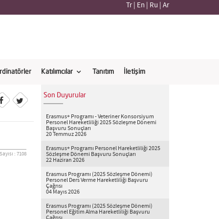
Tr
|
En
|
Ru
|
Ar
rdinatörler
Katılımcılar
Tanıtım
İletişim
Son Duyurular
Erasmus+ Programı - Veteriner Konsorsiyum
Personel Hareketliliği 2025 Sözleşme Dönemi
Başvuru Sonuçları
20 Temmuz 2026
Erasmus+ Programı Personel Hareketliliği 2025
ayısı : 7108
Sözleşme Dönemi Başvuru Sonuçları
22 Haziran 2026
Erasmus Programı (2025 Sözleşme Dönemi)
Personel Ders Verme Hareketliliği Başvuru
Çağrısı
04 Mayıs 2026
Erasmus Programı (2025 Sözleşme Dönemi)
Personel Eğitim Alma Hareketliliği Başvuru
Çağrısı