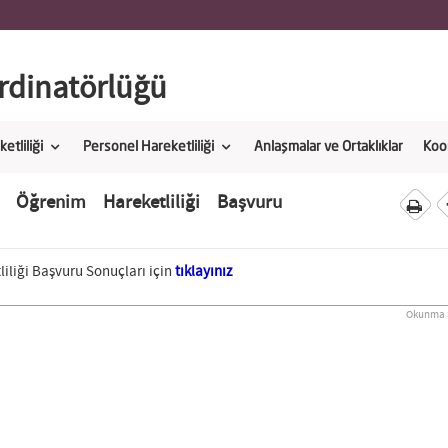
dinatörlüğü
etliliği
Personel Hareketliliği
Anlaşmalar ve Ortaklıklar
Koo
 Öğrenim Hareketliliği Başvuru
liği Başvuru Sonuçları için
tıklayınız
Okunma S