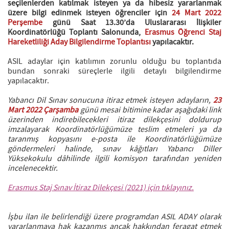
seçilenlerden katılmak isteyen ya da hibesiz yararlanmak
üzere bilgi edinmek isteyen öğrenciler için
24 Mart 2022
Perşembe
günü Saat 13.30’da Uluslararası İlişkiler
Koordinatörlüğü Toplantı Salonunda,
Erasmus Öğrenci Staj
Hareketliliği Aday Bilgilendirme Toplantısı
yapılacaktır.
ASIL adaylar için katılımın zorunlu olduğu bu toplantıda
bundan sonraki süreçlerle ilgili detaylı bilgilendirme
yapılacaktır.
Yabancı Dil Sınav sonucuna itiraz etmek isteyen adayların,
23
Mart 2022 Çarşamba
günü mesai bitimine kadar aşağıdaki link
üzerinden indirebilecekleri itiraz dilekçesini doldurup
imzalayarak Koordinatörlüğümüze teslim etmeleri ya da
taranmış kopyasını e-posta ile Koordinatörlüğümüze
göndermeleri halinde, sınav kâğıtları Yabancı Diller
Yüksekokulu dâhilinde ilgili komisyon tarafından yeniden
incelenecektir.
Erasmus Staj Sınav İtiraz Dilekçesi (2021) için tıklayınız.
İşbu ilan ile belirlendiği üzere programdan ASIL ADAY olarak
yararlanmaya hak kazanmış ancak hakkından feragat etmek