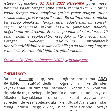
isteyen öğrencilere
31 Mart 2022 Perşembe
günü mesai
bitimine kadar feragat etme süresi tanınacaktır. Bu tarihe
kadar feragat eden adayların yerine yedek adaylar (puan
sıralamasına göre) yerleştirilecektir. Bu tarihten sonra, mücbir
bir sebep olmaksızın feragat eden adaylardan, bir sonraki
seçim döneminde tekrar başvuru yapmaları halinde,
değerlendirme sürecinde Erasmus puanları oluşturulurken 10
puan eksiltme yapılacaktır. Aşağıdaki linkte mevcut olan
Feragat Dilekçesi doldurulup imzalanarak
Koordinatörlüğümüze teslim edilebilir ya da taranmış kopyası
e-posta ile Koordinatörlüğümüze gönderilebilir.
Erasmus Staj Feragat Dilekçesi (2021) için tıklayınız.
ÖNEMLİ NOT:
Bu bir
önseçim
olup, seçilen öğrencilerin tümü
ADAY
KATILIMCI
statüsündedir. Öğrencinin kendisinden
kaynaklanan durumların ötesinde, kendisinin kontrolü
dışında da çeşitli sebeplerle (misafir olunacak kurumdan ya da
ülkeden kaynaklanan durumlar, kabul ve/veya vize
süreçlerinde yaşanabilecek aksilikler, Ulusal Ajans tarafından
tebliğ edilen değişiklikler, hibe tahsislerinde ortaya