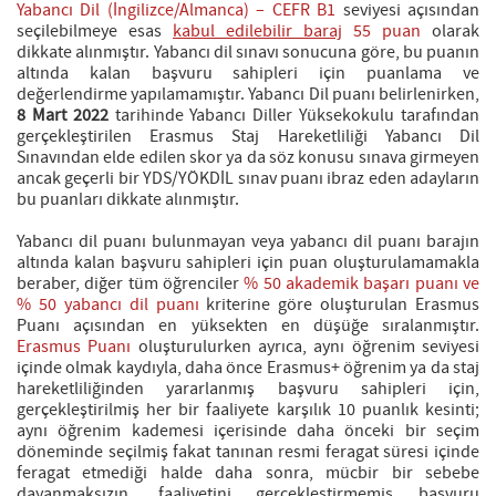
Yabancı Dil (İngilizce/Almanca) – CEFR B1
seviyesi açısından
seçilebilmeye esas
kabul edilebilir baraj
55 puan
olarak
dikkate alınmıştır. Yabancı dil sınavı sonucuna göre, bu puanın
altında kalan başvuru sahipleri için puanlama ve
değerlendirme yapılamamıştır. Yabancı Dil puanı belirlenirken,
8 Mart 2022
tarihinde Yabancı Diller Yüksekokulu tarafından
gerçekleştirilen Erasmus Staj Hareketliliği Yabancı Dil
Sınavından elde edilen skor ya da söz konusu sınava girmeyen
ancak geçerli bir YDS/YÖKDİL sınav puanı ibraz eden adayların
bu puanları dikkate alınmıştır.
Yabancı dil puanı bulunmayan veya yabancı dil puanı barajın
altında kalan başvuru sahipleri için puan oluşturulamamakla
beraber, diğer tüm öğrenciler
% 50 akademik başarı puanı ve
% 50 yabancı dil puanı
kriterine göre oluşturulan Erasmus
Puanı açısından en yüksekten en düşüğe sıralanmıştır.
Erasmus Puanı
oluşturulurken ayrıca, aynı öğrenim seviyesi
içinde olmak kaydıyla, daha önce Erasmus+ öğrenim ya da staj
hareketliliğinden yararlanmış başvuru sahipleri için,
gerçekleştirilmiş her bir faaliyete karşılık 10 puanlık kesinti;
aynı öğrenim kademesi içerisinde daha önceki bir seçim
döneminde seçilmiş fakat tanınan resmi feragat süresi içinde
feragat etmediği halde daha sonra, mücbir bir sebebe
dayanmaksızın, faaliyetini gerçekleştirmemiş başvuru