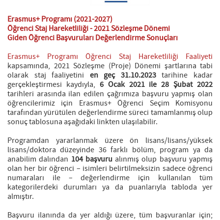
Erasmus+ Programı (2021-2027)
Öğrenci Staj Hareketliliği - 2021 Sözleşme Dönemi
Giden Öğrenci Başvuruları Değerlendirme Sonuçları
Erasmus+ Programı Öğrenci Staj Hareketliliği Faaliyeti
kapsamında, 2021 Sözleşme (Proje) Dönemi şartlarına tabi
olarak staj faaliyetini
en geç
31.10.2023
tarihine kadar
gerçekleştirmesi kaydıyla,
6 Ocak 2021 ile 28
Şubat 2022
tarihleri arasında ilan edilen çağrımıza başvuru yapmış olan
öğrencilerimiz için Erasmus+ Öğrenci Seçim Komisyonu
tarafından yürütülen değerlendirme süreci tamamlanmış olup
sonuç tablosuna aşağıdaki linkten ulaşılabilir.
Programdan yararlanmak üzere ön lisans/lisans/yüksek
lisans/doktora düzeyinde 36 farklı bölüm, program ya da
anabilim dalından
104 başvuru
alınmış olup başvuru yapmış
olan her bir öğrenci – isimleri belirtilmeksizin sadece öğrenci
numaraları ile – değerlendirme için kullanılan tüm
kategorilerdeki durumları ya da puanlarıyla tabloda yer
almıştır.
Başvuru ilanında da yer aldığı üzere, tüm başvuranlar için;