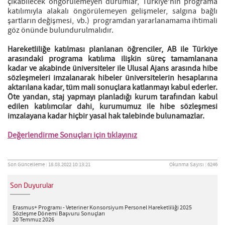
çıkabilecek öngörülemeyen durumlar, Türkiye’nin programa
katılımıyla alakalı öngörülemeyen gelişmeler, salgına bağlı
şartların değişmesi, vb.) programdan yararlanamama ihtimali
göz önünde bulundurulmalıdır.
Hareketliliğe katılması planlanan öğrenciler, AB ile Türkiye
arasındaki programa katılıma ilişkin süreç tamamlanana
kadar ve akabinde üniversiteler ile Ulusal Ajans arasında hibe
sözleşmeleri imzalanarak hibeler üniversitelerin hesaplarına
aktarılana kadar, tüm mali sonuçlara katlanmayı kabul ederler.
Öte yandan, staj yapmayı planladığı kurum tarafından kabul
edilen katılımcılar dahi, kurumumuz ile hibe sözleşmesi
imzalayana kadar hiçbir yasal hak talebinde bulunamazlar.
Değerlendirme Sonuçları için tıklayınız
Son Güncelleme : 18.03.2022 10:13:21
Okunma Sayısı : 6246
Son Duyurular
Erasmus+ Programı - Veteriner Konsorsiyum Personel Hareketliliği 2025
Sözleşme Dönemi Başvuru Sonuçları
20 Temmuz 2026