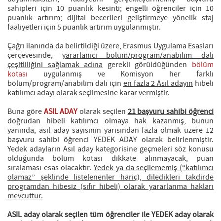
sahipleri için 10 puanlık kesinti; engelli öğrenciler için 10
puanlık artırım; dijital becerileri geliştirmeye yönelik staj
faaliyetleri için 5 puanlık artırım uygulanmıştır.
Çağrı ilanında da belirtildiği üzere, Erasmus Uygulama Esasları
çerçevesinde,
yararlanıcı bölüm/program/anabilim dalı
çeşitliliğini sağlamak adına
gerekli görüldüğünden
bölüm
kotası
uygulanmış ve Komisyon her farklı
bölüm/program/anabilim dalı için
en fazla 2 Asıl adayın
hibeli
katılımcı adayı olarak seçilmesine karar vermiştir.
Buna göre
ASIL ADAY
olarak seçilen
21 başvuru sahibi öğrenci
doğrudan hibeli katılımcı olmaya hak kazanmış, bunun
yanında, asıl aday sayısının yarısından fazla olmak üzere 12
başvuru sahibi öğrenci YEDEK ADAY olarak belirlenmiştir.
Yedek adayların Asıl aday kategorisine geçmeleri söz konusu
olduğunda bölüm kotası dikkate alınmayacak, puan
sıralaması esas olacaktır.
Yedek ya da seçilememiş (“katılımcı
olamaz” şeklinde listelenenler hariç), diledikleri takdirde
programdan hibesiz (sıfır hibeli) olarak yararlanma hakları
mevcuttur.
ASIL aday olarak seçilen tüm öğrenciler ile YEDEK aday olarak